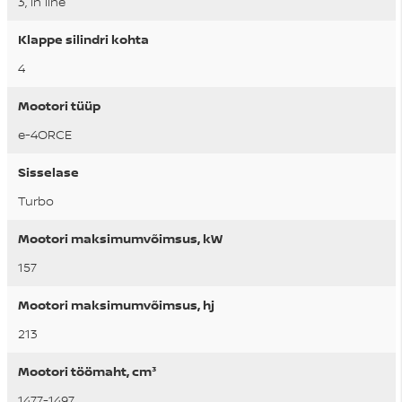
3, in line
Klappe silindri kohta
4
Mootori tüüp
e-4ORCE
Sisselase
Turbo
Mootori maksimumvõimsus, kW
157
Mootori maksimumvõimsus, hj
213
Mootori töömaht, cm³
1477-1497