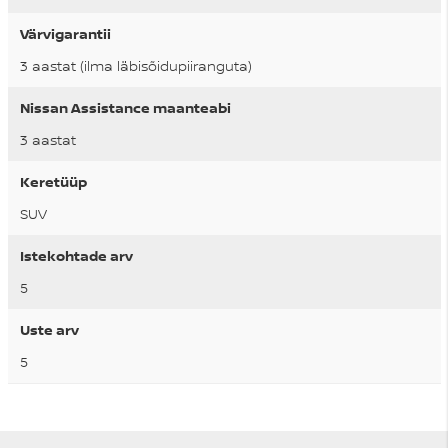
Värvigarantii
3 aastat (ilma läbisõidupiiranguta)
Nissan Assistance maanteabi
3 aastat
Keretüüp
SUV
Istekohtade arv
5
Uste arv
5