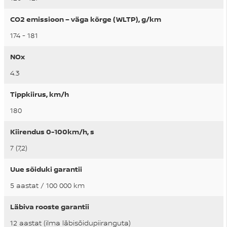
CO2 emissioon – väga kõrge (WLTP), g/km
174 - 181
NOx
4.3
Tippkiirus, km/h
180
Kiirendus 0-100km/h, s
7 (7,2)
Uue sõiduki garantii
5 aastat / 100 000 km
Läbiva rooste garantii
12 aastat (ilma läbisõidupiiranguta)