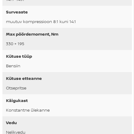
Surveaste
muutuv kompressioon 8:1 kuni 14:1
Max pöördemoment, Nm
330 + 195
Kütuse tüüp
Bensiin
Kütuse etteanne
Otsepritse
Käigukast
Konstantne ülekanne
Vedu
Nelikvedu