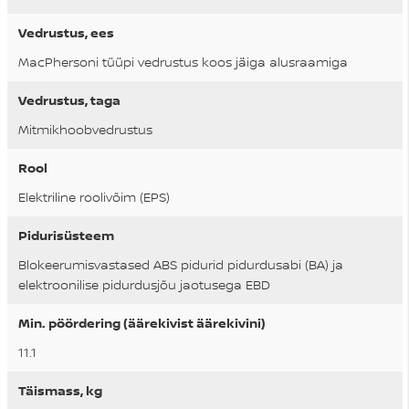
Vedrustus, ees
MacPhersoni tüüpi vedrustus koos jäiga alusraamiga
Vedrustus, taga
Mitmikhoobvedrustus
Rool
Elektriline roolivõim (EPS)
Pidurisüsteem
Blokeerumisvastased ABS pidurid pidurdusabi (BA) ja
elektroonilise pidurdusjõu jaotusega EBD
Min. pöördering (äärekivist äärekivini)
11.1
Täismass, kg