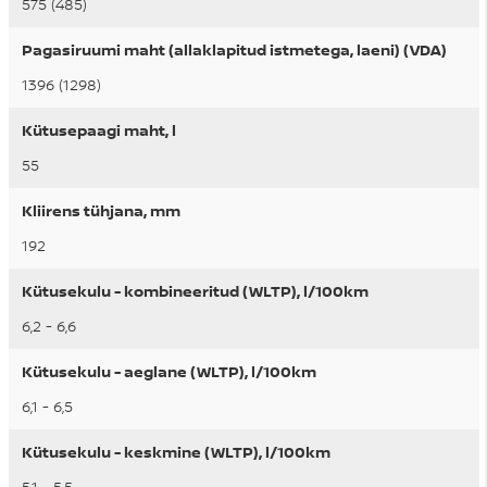
575 (485)
Pagasiruumi maht (allaklapitud istmetega, laeni) (VDA)
1396 (1298)
Kütusepaagi maht, l
55
Kliirens tühjana, mm
192
Kütusekulu - kombineeritud (WLTP), l/100km
6,2 - 6,6
Kütusekulu - aeglane (WLTP), l/100km
6,1 - 6,5
Kütusekulu - keskmine (WLTP), l/100km