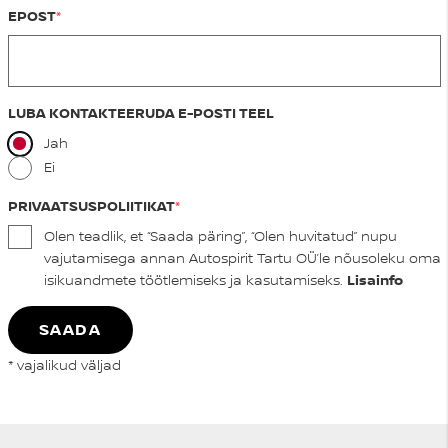
EPOST
LUBA KONTAKTEERUDA E-POSTI TEEL
Jah
Ei
PRIVAATSUSPOLIITIKAT
Olen teadlik, et “Saada päring”, “Olen huvitatud” nupu
vajutamisega annan Autospirit Tartu OÜ’le nõusoleku oma
isikuandmete töötlemiseks ja kasutamiseks.
Lisainfo
SAADA
* vajalikud väljad