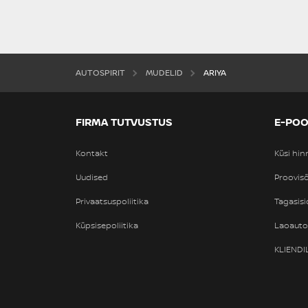
AUTOSPIRIT
MUDELID
ARIYA
FIRMA TUTVUSTUS
E-PO
Kontakt
Küsi hi
Uudised
Proovisõ
Privaatsuspoliitika
Tagasisi
Küpsisepoliitika
Laoaut
KLIEND