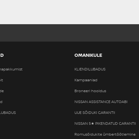
OD
OMANIKULE
nnapakkumist
KLIENDILUBADUS
it
Kampaaniad
de
Broneeri hooldus
od
NISSAN ASSISTANCE AUTOABI
ILUBADUS
UUE SÕIDUKI GARANTII
NISSAN 5★ PIKENDATUD GARANTII
Romusõidukite ümbertöötlemine