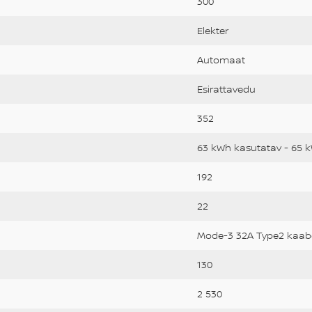
300
Elekter
Automaat
Esirattavedu
352
63 kWh kasutatav - 65 
192
22
Mode-3 32A Type2 kaab
130
2 530