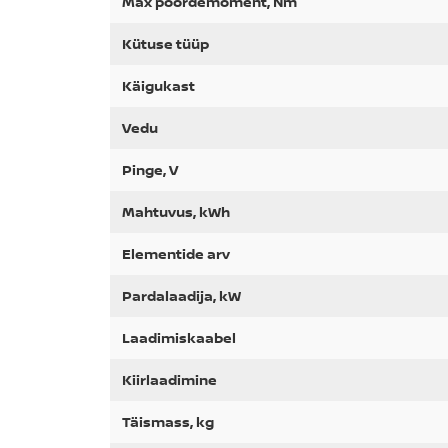
Max pöördemoment, Nm
Kütuse tüüp
Käigukast
Vedu
Pinge, V
Mahtuvus, kWh
Elementide arv
Pardalaadija, kW
Laadimiskaabel
Kiirlaadimine
Täismass, kg