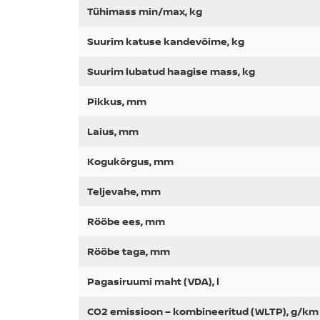
Tühimass min/max, kg
Suurim katuse kandevõime, kg
Suurim lubatud haagise mass, kg
Pikkus, mm
Laius, mm
Kogukõrgus, mm
Teljevahe, mm
Rööbe ees, mm
Rööbe taga, mm
Pagasiruumi maht (VDA), l
CO2 emissioon – kombineeritud (WLTP), g/km