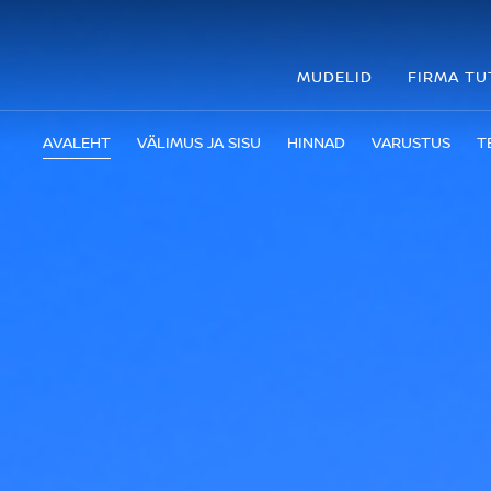
MUDELID
FIRMA T
AVALEHT
VÄLIMUS JA SISU
HINNAD
VARUSTUS
T