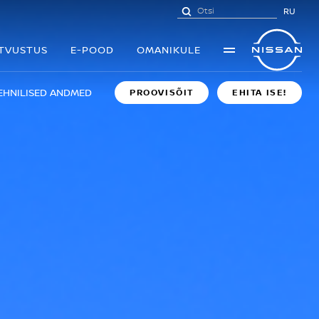
RU
UTVUSTUS
E-POOD
OMANIKULE
EHNILISED ANDMED
PROOVISÕIT
EHITA ISE!