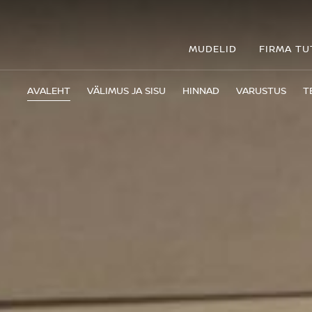
MUDELID
FIRMA T
AVALEHT
VÄLIMUS JA SISU
HINNAD
VARUSTUS
T