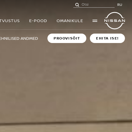
RU
UTVUSTUS
E-POOD
OMANIKULE
EHNILISED ANDMED
PROOVISÕIT
EHITA ISE!