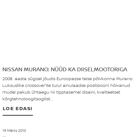
NISSAN MURANO: NÜÜD KA DIISELMOOTORIGA
2008. aasta sügisel jõudis Euroopasse teise põlvkonna Murano.
Luksuslike crossover'ite turul ainulaadse positsiooni hõivanud
mudel pakub ühtaegu nii tipptasemel disaini, kvaliteetset
kõrgtehnoloogilisogilist...
LOE EDASI
19 Märts 2010