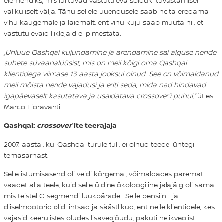
elemendiks, mis lülituvad vastutuleva sõiduki tuvastamisel
valikuliselt välja. Tänu sellele uuendusele saab heita eredama
vihu kaugemale ja laiemalt, ent vihu kuju saab muuta nii, et
vastutulevaid liiklejaid ei pimestata.
„Uhiuue Qashqai kujundamine ja arendamine sai alguse nende
suhete süvaanalüüsist, mis on meil kõigi oma Qashqai
klientidega viimase 13 aasta jooksul olnud. See on võimaldanud
meil mõista nende vajadusi ja eriti seda, mida nad hindavad
igapäevaselt kasutatava ja usaldatava crossover'i puhul,“
ütles
Marco Fioravanti
.
Qashqai:
crossover
'ite teerajaja
2007. aastal, kui Qashqai turule tuli, ei olnud teedel ühtegi
temasarnast.
Selle istumisasend oli veidi kõrgemal, võimaldades paremat
vaadet alla teele, kuid selle üldine ökoloogiline jalajälg oli sama
mis teistel C-segmendi luukpäradel. Selle bensiini- ja
diiselmootorid olid lihtsad ja säästlikud, ent neile klientidele, kes
vajasid keerulistes oludes lisaveojõudu, pakuti nelikveolist