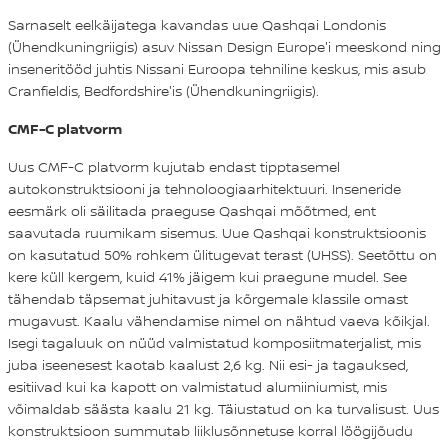
Sarnaselt eelkäijatega kavandas uue Qashqai Londonis
(Ühendkuningriigis) asuv Nissan Design Europe'i meeskond ning
inseneritööd juhtis Nissani Euroopa tehniline keskus, mis asub
Cranfieldis, Bedfordshire'is (Ühendkuningriigis).
CMF-C platvorm
Uus CMF-C platvorm kujutab endast tipptasemel
autokonstruktsiooni ja tehnoloogiaarhitektuuri. Inseneride
eesmärk oli säilitada praeguse Qashqai mõõtmed, ent
saavutada ruumikam sisemus. Uue Qashqai konstruktsioonis
on kasutatud 50% rohkem ülitugevat terast (UHSS). Seetõttu on
kere küll kergem, kuid 41% jäigem kui praegune mudel. See
tähendab täpsemat juhitavust ja kõrgemale klassile omast
mugavust. Kaalu vähendamise nimel on nähtud vaeva kõikjal.
Isegi tagaluuk on nüüd valmistatud komposiitmaterjalist, mis
juba iseenesest kaotab kaalust 2,6 kg. Nii esi- ja tagauksed,
esitiivad kui ka kapott on valmistatud alumiiniumist, mis
võimaldab säästa kaalu 21 kg. Täiustatud on ka turvalisust. Uus
konstruktsioon summutab liiklusõnnetuse korral löögijõudu