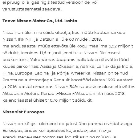
ei pruugi olla igas riigis teatud versioonidel või
varustustasemetel saadaval.
Teave Nissan Motor Co., Ltd. kohta
Nissan on üleilmne sõidukitootja, kes müüb kaubamärkide
Nissan, INFINITI ja Datsun all üle 60 mudeli. 2018.
majandusaastal müüs ettevõte üle kogu maailma 5,52 miljonit
sõidukit, teenides 11,6 triljonit jeeni tulu. Nissani üleilmsest
peakontorist Yokohamas Jaapanis hallatakse ettevõtte tööd
kuues piirkonnas: Aasia ja Okeaania, Aafrika, Lähis-Ida ja India,
Hiina, Euroopa, Ladina- ja Põhja-Ameerika. Nissan on teinud
Prantsuse autotootjaga Renault koostööd alates 1999. aastast
ja 2016. aastal omandas Nissan 34% suuruse osaluse ettevõttes
Mitsubishi Motors. Renault-Nissan-Mitsubishi liit müüs 2018.
kalendriaastal ühiselt 10,76 miljonit sõidukit.
Nissanist Euroopas
Nissan on kõigist ülemere tootjatest ühe parima esindatusega
Euroopas, andes kohapealses kujundus-, uurimis- ja
arendustegevuses, tootmises, logistikas ning müügi- ja