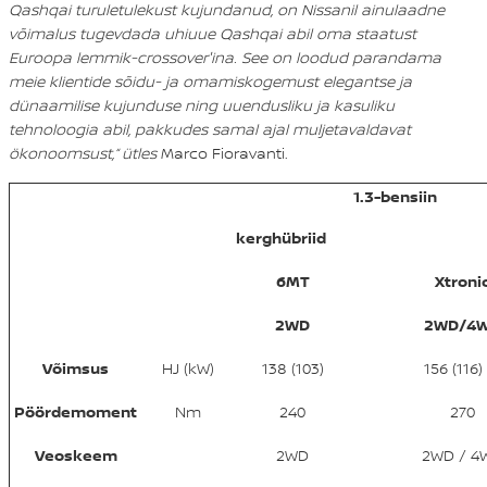
Qashqai turuletulekust kujundanud, on Nissanil ainulaadne
võimalus tugevdada uhiuue Qashqai abil oma staatust
Euroopa lemmik-crossover'ina. See on loodud parandama
meie klientide sõidu- ja omamiskogemust elegantse ja
dünaamilise kujunduse ning uuendusliku ja kasuliku
tehnoloogia abil, pakkudes samal ajal muljetavaldavat
ökonoomsust,“ ütles
Marco Fioravanti.
1.3-bensiin
kerghübriid
6MT
Xtroni
2WD
2WD/4
Võimsus
HJ (kW)
138 (103)
156 (116)
Pöördemoment
Nm
240
270
Veoskeem
2WD
2WD / 4