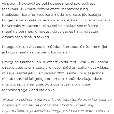
versiooni. Kokkuvõttes pakkus see mudel suurepärast
tasakaalu luukpära kompaktsete mõõtmete ning
traditsioonilisele nelikveolisele mudelile omase jõulisuse ja
kõrgema väljavaate vahel, ilma suurust, kaalu või ökonoomsust
halvemaks muutmata. Tänu sellele pakkus see mõlema
maailma parimaid omadusi, kõrvaldades linnamaasturi
omamisega seotud tõkked.
Praeguseks on Qashqaid müüdud Euroopas üle kolme miljoni
ja kogu maailmas üle viie miljoni sõiduki.
Praegusel Qashqail on 26 otsest konkurenti. Seal, kus Qashqai
oli selle autovalemi teeraja, on see nüüd omaette klass – klass,
mis igal aastal jätkuvalt kasvab.2021. aasta uhiuus Qashqai
tõstab taas lati kõrgele ja on oma pilkupüüdva kujunduse,
mugavuse, rafineerituse, ökonoomsuse ja praktilise
tehnoloogiaga klassi etaloniks.
„Nissan on esimene automark, mis toob turule oma kompaktse
crossover'i kolmanda põlvkonna. Võrratu kogemuse,
asjatundlikkuse ja kliendisuhetega, mida oleme alates esimese