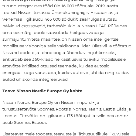
turundustegevuses tööd üle 16 000 töötajale. 2019. aastal
tootsid Nissani tehased Ühendkuningriigis, Hispaanias ja
Venemaal ligikaudu 465 000 sõidukit, sealhulgas autasu
pälvinud
crossover
’id, tarbesõidukid ja Nissan LEAF. Püüeldes
oma eesmärgi poole saavutada heitgaasivaba ja
surmajuhtumiteta maantee, on Nissan oma intelligentse
mobiilsuse visiooniga selle valdkonna liider. Olles välja töötatud
Nissani toodete ja tehnoloogia ühendusliini juhtimiseks,
ankurdab see 360-kraadine käsitlusviis tuleviku mobiilsusele
ettevõtte kriitilised otsused teemadel, kuidas autosid
energiaallikaga varustada, kuidas autosid juhtida ning kuidas
autod ühiskonda integreeruvad.
Teave Nissan Nordic Europe Oy kohta
Nissan Nordic Europe Oy on Nissani impordi- ja
turustusettevõte Soomes, Rootsis, Norras, Taanis, Eestis, Lätis ja
Leedus. Ettevõttel on ligikaudu 175 töötajat ja selle peakontor
asub Soomes Espoos.
Lisateavet meie toodete, teenuste ja jätkusuutlikule liikuvusele