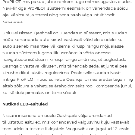
ProPILOT, mis pakub juhile rohkem tuge mitmesugustes oludes.
Navi-linkiga ProPILOT süsteemi eesmärk on vähendada sõidu
ajal väsimust ja stressi ning seda saab väga intuitiivselt
kasutada.
Uhiuuel Nissan Qashqail on uuendatud süsteem, mis suudab
nüüd kohandada auto kiirust vastavalt välistele oludele: kui
auto siseneb maanteel väiksema kiiruspiirangu mõjualasse,
suudab süsteem lugeda liiklusmärke ja võtta arvesse
navigatsioonisüsteemi kiiruspiirangu andmeid, et aeglustada
Qashqaid vastava kiiruseni, mis tähendab seda, et juht ei pea
kiirushoidikut käsitsi reguleerima. Peale selle suudab Navi-
linkiga ProPILOT nüüd suhelda Qashqai pimealaradaritega ning
aitab sõiduraja vahetuse ärahoidmiseks rooli korrigeerida juhul,
kui sõiduki pimealas on teine sõiduk.
Nutikad LED-esituled
Nissani insenerid on uuele Qashqaile välja arendanud
täiustatud esituled, mis kohandavad valgusvihu kuju vastavalt
teeoludele ja teistele liiklejatele. Valgusvihk on jagatud 12. eraldi