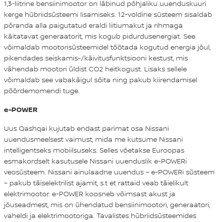
1,3-liitrine bensiinimootor on läbinud põhjaliku uuenduskuuri
kerge hübriidsüsteemi lisamiseks. 12-voldine süsteem sisaldab
põranda alla paigutatud eraldi liitiumakut ja rihmaga
käitatavat generaatorit, mis kogub pidurdusenergiat. See
võimaldab mootorisüsteemidel töötada kogutud energia jõul,
pikendades seiskamis-/käivitusfunktsiooni kestust, mis
vähendab mootori üldist CO2 heitkogust. Lisaks sellele
võimaldab see vabakäigul sõita ning pakub kiirendamisel
pöördemomendi tuge.
e-POWER
Uus Qashqai kujutab endast parimat osa Nissani
uuendusmeelsest vaimust, mida me kutsume Nissani
intelligentseks mobiilsuseks. Selles võetakse Euroopas
esmakordselt kasutusele Nissani uuenduslik e‑POWERi
veosüsteem. Nissani ainulaadne uuendus – e-POWERi süsteem
– pakub täiselektrilist ajamit, s.t et rattaid veab täielikult
elektrimootor. e-POWER koosneb võimsast akust ja
jõuseadmest, mis on ühendatud bensiinimootori, generaatori,
vaheldi ja elektrimootoriga. Tavalistes hübriidsüsteemides