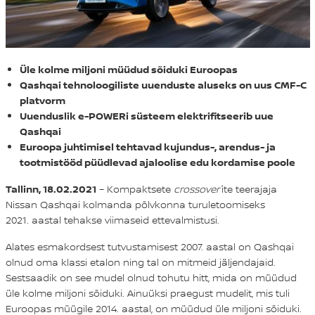
Üle kolme miljoni müüdud sõiduki Euroopas
Qashqai tehnoloogiliste uuenduste aluseks on uus CMF-C
platvorm
Uuenduslik e-POWERi süsteem elektrifitseerib uue
Qashqai
Euroopa juhtimisel tehtavad kujundus-, arendus- ja
tootmistööd püüdlevad ajaloolise edu kordamise poole
Tallinn, 18.02.2021
– Kompaktsete
crossover´
ite teerajaja
Nissan Qashqai kolmanda põlvkonna turuletoomiseks
2021. aastal tehakse viimaseid ettevalmistusi.
Alates esmakordsest tutvustamisest 2007. aastal on Qashqai
olnud oma klassi etalon ning tal on mitmeid jäljendajaid.
Sestsaadik on see mudel olnud tohutu hitt, mida on müüdud
üle kolme miljoni sõiduki. Ainuüksi praegust mudelit, mis tuli
Euroopas müügile 2014. aastal, on müüdud üle miljoni sõiduki.