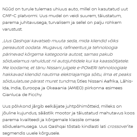
Nüüd on turule tulemas uhiuus auto, millel on kasutatud uut
CMF-C platvormi. Uus mudel on veidi suurem, täiustatum,
parema juhitavusega, turvalisem ja sellel on palju rohkem
varustust.
„
Uus Qashqai kavatseb muuta seda, mida kliendid võiks
pereautolt oodata. Mugavus, rafineeritus ja tehnoloogia
pärinevad kõrgema kategooria autost, samas pakub
sõiduelamus rahuldust nii autojuhtidele kui ka kaassõitjatele.
Me loodame, et tänu Nissani julgele e-POWERi tehnoloogiale
hakkavad kliendid nautima elektriajamiga sõitu, ilma et peaks
sõiduulatuse pärast muret tundma,“
ütles Nissani Aafrika, Lähis-
Ida, India, Euroopa ja Okeaania (AMIEO) piirkonna esimees
Gianluca de Ficchy.
Uus põlvkond järgib eelkäijate juhtpõhimõtteid, milleks on
jõuline kujundus, säästlik mootor ja täiustatud mahutavus koos
parema kvaliteedi ja kõrgemale klassile omase
sõiduelamusega. Uus Qashqai tõstab kindlasti lati
crossover
´ite
segmendis uuele kõrgusele.