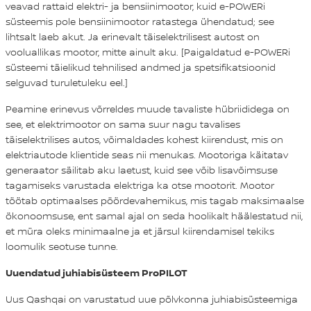
veavad rattaid elektri- ja bensiinimootor, kuid e-POWERi
süsteemis pole bensiinimootor ratastega ühendatud; see
lihtsalt laeb akut. Ja erinevalt täiselektrilisest autost on
vooluallikas mootor, mitte ainult aku. [Paigaldatud e-POWERi
süsteemi täielikud tehnilised andmed ja spetsifikatsioonid
selguvad turuletuleku eel.]
Peamine erinevus võrreldes muude tavaliste hübriididega on
see, et elektrimootor on sama suur nagu tavalises
täiselektrilises autos, võimaldades kohest kiirendust, mis on
elektriautode klientide seas nii menukas. Mootoriga käitatav
generaator säilitab aku laetust, kuid see võib lisavõimsuse
tagamiseks varustada elektriga ka otse mootorit. Mootor
töötab optimaalses pöördevahemikus, mis tagab maksimaalse
ökonoomsuse, ent samal ajal on seda hoolikalt häälestatud nii,
et müra oleks minimaalne ja et järsul kiirendamisel tekiks
loomulik seotuse tunne.
Uuendatud juhiabisüsteem ProPILOT
Uus Qashqai on varustatud uue põlvkonna juhiabisüsteemiga