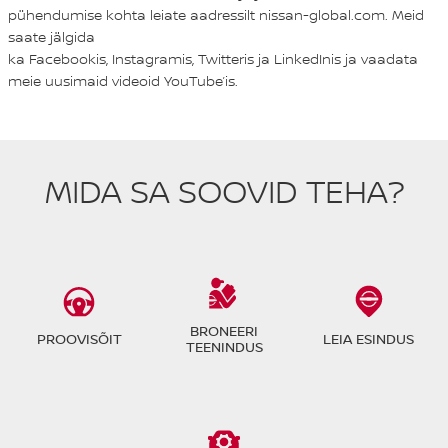
pühendumise kohta leiate aadressilt
nissan-global.com
. Meid
saate jälgida
ka
Facebookis
,
Instagramis
,
Twitteris
ja
LinkedInis
ja vaadata
meie uusimaid videoid
YouTube’is
.
MIDA SA SOOVID TEHA?
BRONEERI
PROOVISÕIT
LEIA ESINDUS
TEENINDUS