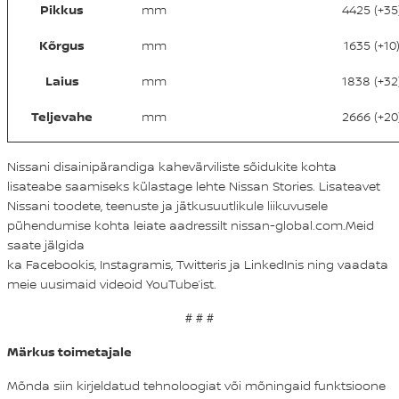
Pikkus
mm
4425 (+35
Kõrgus
mm
1635 (+10
Laius
mm
1838 (+32
Teljevahe
mm
2666 (+20
Nissani disainipärandiga kahevärviliste sõidukite kohta
lisateabe saamiseks külastage lehte
Nissan Stories
. Lisateavet
Nissani toodete, teenuste ja jätkusuutlikule liikuvusele
pühendumise kohta leiate aadressilt
nissan-global.com
.Meid
saate jälgida
ka
Facebookis
,
Instagramis
,
Twitteris
ja
LinkedInis
ning vaadata
meie uusimaid videoid
YouTube’ist
.
# # #
Märkus toimetajale
Mõnda siin kirjeldatud tehnoloogiat või mõningaid funktsioone