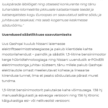
luukpärade läbilõiget ning otseseid konkurente ning tänu
tuhandete kilomeetrite pikkusele katsetamisele teedel ja
katserajatistes kogu Euroopas on saavutatud selline sõidu ja
juhitavuse tasakaal, mis seab kogemuse keskmesse
sõidurõõmu.“
Uuendused säästlikkuse saavutamiseks
Uus Qashqai kuulub Nissani laiemasse
elektrifitseerimisstrateegiasse ja pakub klientidele kahte
mootorilahendust – paindlik ja säästlik 1,3-liitrine bensiinimootor
kerge hübriidtehnoloogiaga ning Nissani uuenduslik e-POWERi
elektrimootoriga juhitav süsteem, tänu millele pakub Qashqai
elektriautole omast meelierutavat kohese ja lineaarse
kiirenduse tunnet, ilma et peaks sõiduulatuse pärast muret
tundma.
1,3-liitrist bensiinimootorit pakutakse kahe võimsusega. 138 hj
manuaalkäigukasti ja esiveoga versiooni ning 156 hj Xtronic
käigukastiga esi- või nelikveolist versiooni.