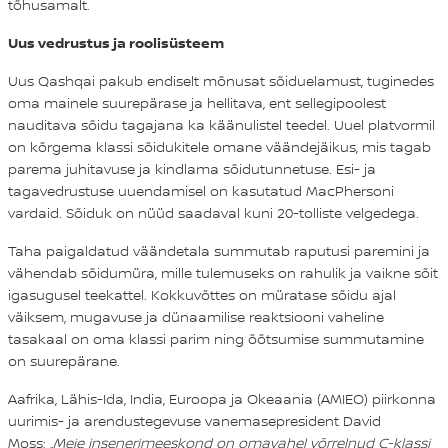
tõhusamalt.
Uus vedrustus ja roolisüsteem
Uus Qashqai pakub endiselt mõnusat sõiduelamust, tuginedes
oma mainele suurepärase ja hellitava, ent sellegipoolest
nauditava sõidu tagajana ka käänulistel teedel. Uuel platvormil
on kõrgema klassi sõidukitele omane väändejäikus, mis tagab
parema juhitavuse ja kindlama sõidutunnetuse. Esi- ja
tagavedrustuse uuendamisel on kasutatud MacPhersoni
vardaid. Sõiduk on nüüd saadaval kuni 20-tolliste velgedega.
Taha paigaldatud väändetala summutab raputusi paremini ja
vähendab sõidumüra, mille tulemuseks on rahulik ja vaikne sõit
igasugusel teekattel. Kokkuvõttes on müratase sõidu ajal
väiksem, mugavuse ja dünaamilise reaktsiooni vaheline
tasakaal on oma klassi parim ning õõtsumise summutamine
on suurepärane.
Aafrika, Lähis-Ida, India, Euroopa ja Okeaania (AMIEO) piirkonna
uurimis- ja arendustegevuse vanemasepresident David
Moss:
„Meie insenerimeeskond on omavahel võrrelnud C-klassi