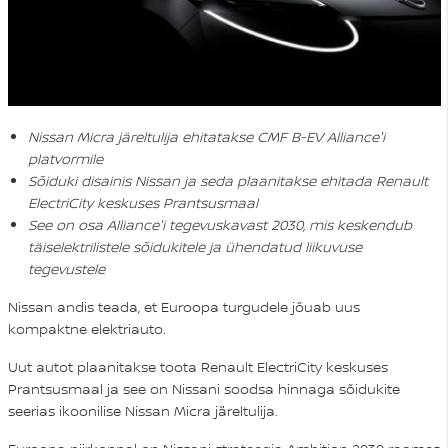
Nissan Micra järeltulija ehitatakse CMF B-EV Alliance'i
platvormile
Sõiduki disainis Nissan ja seda plaanitakse ehitada Renault
ElectriCity keskuses Prantsusmaal
See on osa Alliance'i tegevuskavast 2030, mis keskendub
täiselektrilistele sõidukitele ja ühendatud liikuvuse
tegevustele
Nissan andis teada, et Euroopa turgudele jõuab uus
kompaktne elektriauto.
Uut autot plaanitakse toota Renault ElectriCity keskuses
Prantsusmaal ja see on Nissani soodsa hinnaga sõidukite
seerias ikoonilise Nissan Micra järeltulija.