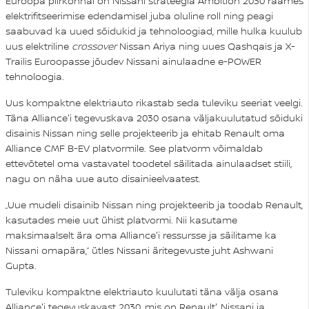
Euroopa piirkonnal on Nissani strateegia Ambition 2030 raames
elektrifitseerimise edendamisel juba oluline roll ning peagi
saabuvad ka uued sõidukid ja tehnoloogiad, mille hulka kuulub
uus elektriline
crossover
Nissan Ariya ning uues Qashqais ja X-
Trailis Euroopasse jõudev Nissani ainulaadne e-POWER
tehnoloogia.
Uus kompaktne elektriauto rikastab seda tuleviku seeriat veelgi.
Täna Alliance'i tegevuskava 2030 osana väljakuulutatud sõiduki
disainis Nissan ning selle projekteerib ja ehitab Renault oma
Alliance CMF B-EV platvormile. See platvorm võimaldab
ettevõtetel oma vastavatel toodetel säilitada ainulaadset stiili,
nagu on näha uue auto disainieelvaatest.
„Uue mudeli disainib Nissan ning projekteerib ja toodab Renault,
kasutades meie uut ühist platvormi. Nii kasutame
maksimaalselt ära oma Alliance'i ressursse ja säilitame ka
Nissani omapära,” ütles Nissani äritegevuste juht Ashwani
Gupta.
Tuleviku kompaktne elektriauto kuulutati täna välja osana
Alliance'i tegevuskavast 2030, mis on Renault', Nissani ja