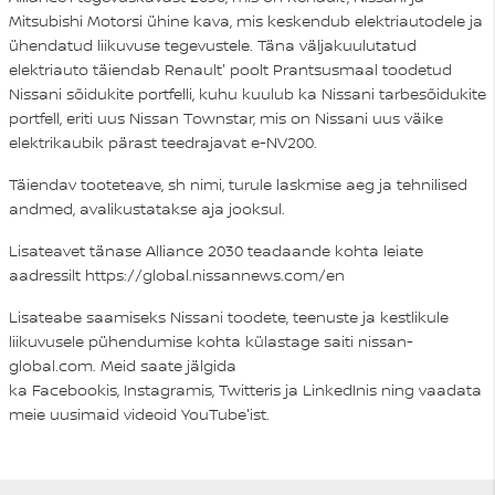
Mitsubishi Motorsi ühine kava, mis keskendub elektriautodele ja
ühendatud liikuvuse tegevustele. Täna väljakuulutatud
elektriauto täiendab Renault' poolt Prantsusmaal toodetud
Nissani sõidukite portfelli, kuhu kuulub ka Nissani tarbesõidukite
portfell, eriti uus Nissan Townstar, mis on Nissani uus väike
elektrikaubik pärast teedrajavat e-NV200.
Täiendav tooteteave, sh nimi, turule laskmise aeg ja tehnilised
andmed, avalikustatakse aja jooksul.
Lisateavet tänase Alliance 2030 teadaande kohta leiate
aadressilt
https://global.nissannews.com/en
Lisateabe saamiseks Nissani toodete, teenuste ja kestlikule
liikuvusele pühendumise kohta külastage saiti
nissan-
global.com
. Meid saate jälgida
ka
Facebookis
,
Instagramis
,
Twitteris
ja
LinkedInis
ning vaadata
meie uusimaid videoid
YouTube'ist
.