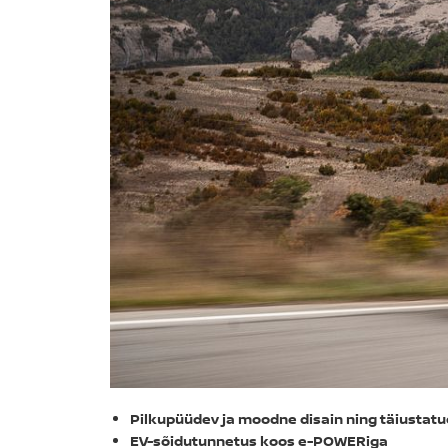
Pilkupüüdev ja moodne disain ning täiustatu
EV-sõidutunnetus koos e-POWERiga