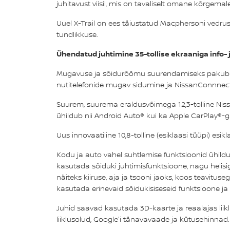
juhitavust viisil, mis on tavaliselt omane kõrgema
Uuel X-Trail on ees täiustatud Macphersoni vedru
tundlikkuse.
Ühendatud juhtimine 35-tollise ekraaniga info
Mugavuse ja sõidurõõmu suurendamiseks pakub uus
nutitelefonide mugav sidumine ja NissanConnnect S
Suurem, suurema eraldusvõimega 12,3-tolline Niss
ühildub nii Android Auto® kui ka Apple CarPlay®-g
Uus innovaatiline 10,8-tolline (esiklaasi tüüpi) esik
Kodu ja auto vahel suhtlemise funktsioonid ühil
kasutada sõiduki juhtimisfunktsioone, nagu helisi
näiteks kiiruse, aja ja tsooni jaoks, koos teavitu
kasutada erinevaid sõidukisiseseid funktsioone ja 
Juhid saavad kasutada 3D-kaarte ja reaalajas liik
liiklusolud, Google'i tänavavaade ja kütusehinnad. 