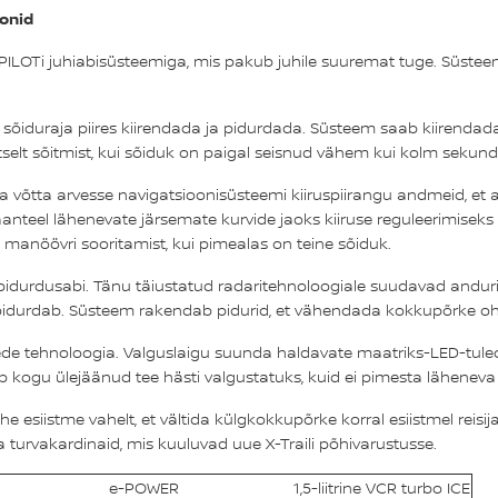
oonid
PILOTi juhiabisüsteemiga, mis pakub juhile suuremat tuge. Süstee
õiduraja piires kiirendada ja pidurdada. Süsteem saab kiirendada 
selt sõitmist, kui sõiduk on paigal seisnud vähem kui kolm sekundi
õtta arvesse navigatsioonisüsteemi kiiruspiirangu andmeid, et ae
eel lähenevate järsemate kurvide jaoks kiiruse reguleerimiseks n
manöövri sooritamist, kui pimealas on teine sõiduk.
e pidurdusabi. Tänu täiustatud radaritehnoloogiale suudavad andur
ult pidurdab. Süsteem rakendab pidurid, et vähendada kokkupõrke oh
de tehnoloogia. Valguslaigu suunda haldavate maatriks-LED-tulede s
b kogu ülejäänud tee hästi valgustatuks, kuid ei pimesta läheneva s
he esiistme vahelt, et vältida külgkokkupõrke korral esiistmel reis
ja turvakardinaid, mis kuuluvad uue X-Traili põhivarustusse.
e-POWER
1,5-liitrine VCR turbo ICE