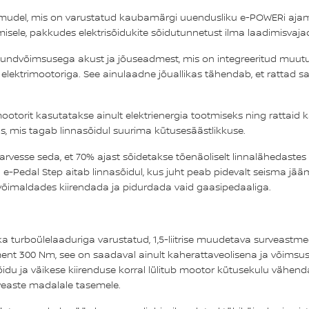
ne mudel, mis on varustatud kaubamärgi uuendusliku e‑POWERi aja
isele, pakkudes elektrisõidukite sõidutunnetust ilma laadimisvaja
undvõimsusega akust ja jõuseadmest, mis on integreeritud muutuva
e elektrimootoriga. See ainulaadne jõuallikas tähendab, et rattad saa
otorit kasutatakse ainult elektrienergia tootmiseks ning rattaid kä
, mis tagab linnasõidul suurima kütusesäästlikkuse.
 arvesse seda, et 70% ajast sõidetakse tõenäoliselt linnalähedastes
-Pedal Step aitab linnasõidul, kus juht peab pidevalt seisma jääm
 võimaldades kiirendada ja pidurdada vaid gaasipedaaliga.
a turboülelaaduriga varustatud, 1,5-liitrise muudetava surveastmega
nt 300 Nm, see on saadaval ainult kaherattaveolisena ja võimsus
idu ja väikese kiirenduse korral lülitub mootor kütusekulu vähend
rveaste madalale tasemele.