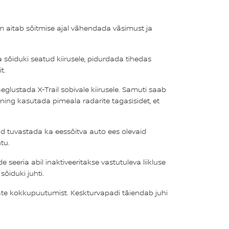
m aitab sõitmise ajal vähendada väsimust ja
sõiduki seatud kiirusele, pidurdada tihedas
t.
glustada X-Trail sobivale kiirusele. Samuti saab
ing kasutada pimeala radarite tagasisidet, et
id tuvastada ka eessõitva auto ees olevaid
tu.
eeria abil inaktiveeritakse vastutuleva liikluse
õiduki juhti.
ijate kokkupuutumist. Keskturvapadi täiendab juhi