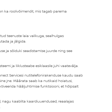
on ka roolivõimendit, mis tagab parema
d teenuste laia valikuga, sealhulgas
tada ja jälgida.
se ja sõiduki seadistamise juurde ning see
teemi ja liiklusteabe esiklaasile juhi vaatevälja.
nect Servicesi nutitelefonirakenduse kaudu saab
ine jne. Määrata saab ka nutikaid hoiatusi,
iveerida hääljuhtimise funktsiooni, et hõlpsalt
id, nagu kaablita kaardiuuendused, reaalajas
.