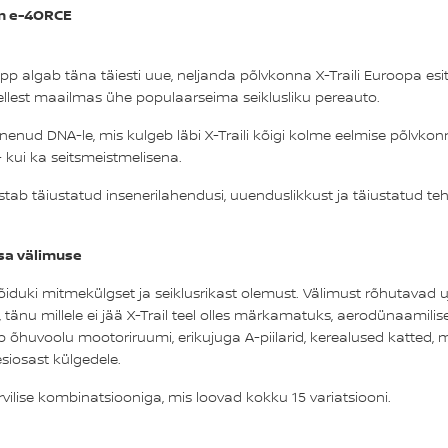
m e-4ORCE
app algab täna täiesti uue, neljanda põlvkonna X-Traili Euroopa 
 sellest maailmas ühe populaarseima seiklusliku pereauto.
nud DNA-le, mis kulgeb läbi X-Traili kõigi kolme eelmise põlvkonna: 
- kui ka seitsmeistmelisena.
stab täiustatud insenerilahendusi, uuenduslikkust ja täiustatud teh
dsa välimuse
sõiduki mitmekülgset ja seiklusrikast olemust. Välimust rõhutavad u
, tänu millele ei jää X-Trail teel olles märkamatuks, aerodünaamil
hib õhuvoolu mootoriruumi, erikujuga A-piilarid, kerealused katted, 
esiosast külgedele.
rvilise kombinatsiooniga, mis loovad kokku 15 variatsiooni.