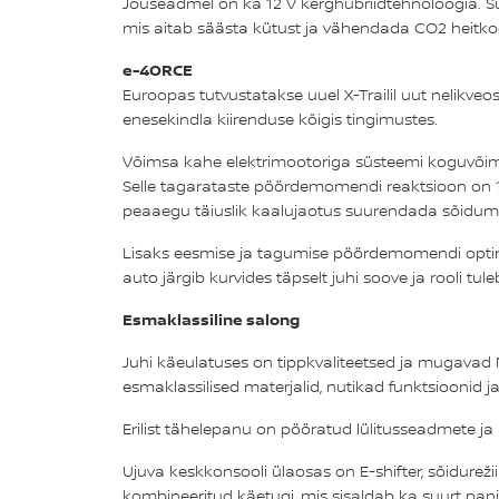
Jõuseadmel on ka 12 V kerghübriidtehnoloogia. Sü
mis aitab säästa kütust ja vähendada CO2 heitkog
e-4ORCE
Euroopas tutvustatakse uuel X-Trailil uut nelikve
enesekindla kiirenduse kõigis tingimustes.
Võimsa kahe elektrimootoriga süsteemi koguvõimsu
Selle tagarataste pöördemomendi reaktsioon on 10
peaaegu täiuslik kaalujaotus suurendada sõidumu
Lisaks eesmise ja tagumise pöördemomendi optimaa
auto järgib kurvides täpselt juhi soove ja rooli tul
Esmaklassiline salong
Juhi käeulatuses on tippkvaliteetsed ja mugavad Ni
esmaklassilised materjalid, nutikad funktsioonid ja
Erilist tähelepanu on pööratud lülitusseadmete j
Ujuva keskkonsooli ülaosas on E-shifter, sõidurežii
kombineeritud käetugi, mis sisaldab ka suurt pani