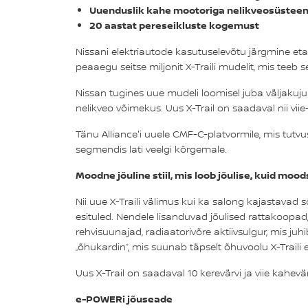
Uuenduslik kahe mootoriga nelikveosüstee
20 aastat pereseikluste kogemust
Nissani elektriautode kasutuselevõtu järgmine et
peaaegu seitse miljonit X-Traili mudelit, mis teeb
Nissan tugines uue mudeli loomisel juba väljakujune
nelikveo võimekus. Uus X-Trail on saadaval nii viie
Tänu Alliance'i uuele CMF-C-platvormile, mis tutvu
segmendis lati veelgi kõrgemale.
Moodne jõuline stiil, mis loob jõulise, kuid moo
Nii uue X-Traili välimus kui ka salong kajastavad 
esituled. Nendele lisanduvad jõulised rattakoopad
rehvisuunajad, radiaatorivõre aktiivsulgur, mis ju
„õhukardin“, mis suunab täpselt õhuvoolu X-Traili 
Uus X-Trail on saadaval 10 kerevärvi ja viie kahevä
e-POWERi jõuseade