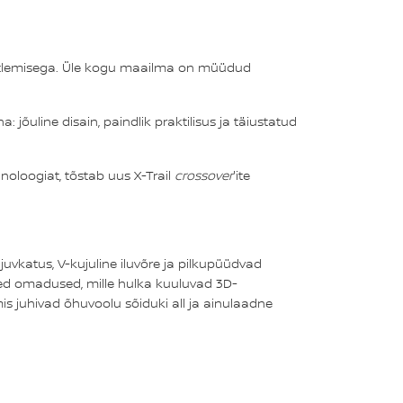
esitlemisega. Üle kogu maailma on müüdud
jõuline disain, paindlik praktilisus ja täiustatud
noloogiat, tõstab uus X-Trail
crossover
'ite
juvkatus, V-kujuline iluvõre ja pilkupüüdvad
ised omadused, mille hulka kuuluvad 3D-
mis juhivad õhuvoolu sõiduki all ja ainulaadne