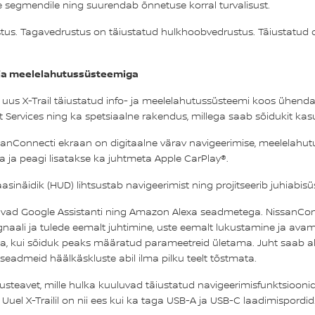
le segmendile ning suurendab õnnetuse korral turvalisust.
stus. Tagavedrustus on täiustatud hulkhoobvedrustus. Täiustatud 
- ja meelelahutussüsteemiga
 X-Trail täiustatud info- ja meelelahutussüsteemi koos ühendatu
ervices ning ka spetsiaalne rakendus, millega saab sõidukit kasu
anConnecti ekraan on digitaalne värav navigeerimise, meelelahutu
a ja peagi lisatakse ka juhtmeta Apple CarPlay®.
laasinäidik (HUD) lihtsustab navigeerimist ning projitseerib juhiabisüs
duvad Google Assistanti ning Amazon Alexa seadmetega. NissanCon
gnaali ja tulede eemalt juhtimine, uste eemalt lukustamine ja avam
sega, kui sõiduk peaks määratud parameetreid ületama. Juht saab akt
seadmeid häälkäskluste abil ilma pilku teelt tõstmata.
lusteavet, mille hulka kuuluvad täiustatud navigeerimisfunktsioon
Uuel X-Trailil on nii ees kui ka taga USB-A ja USB-C laadimispordid