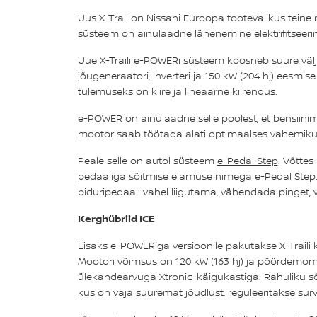
Uus X-Trail on Nissani Euroopa tootevalikus tei
süsteem on ainulaadne lähenemine elektrifitseerim
Uue X-Traili e-POWERi süsteem koosneb suure välj
jõugeneraatori, inverteri ja 150 kW (204 hj) eesmis
tulemuseks on kiire ja lineaarne kiirendus.
e-POWER on ainulaadne selle poolest, et bensiinimo
mootor saab töötada alati optimaalses vahemikus
Peale selle on autol süsteem
e-Pedal Step
. Võttes
pedaaliga sõitmise elamuse nimega e-Pedal Step. e
piduripedaali vahel liigutama, vähendada pinget,
Kerghübriid ICE
Lisaks e-POWERiga versioonile pakutakse X-Traili k
Mootori võimsus on 120 kW (163 hj) ja pöördemome
ülekandearvuga Xtronic-käigukastiga. Rahuliku sõ
kus on vaja suuremat jõudlust, reguleeritakse su