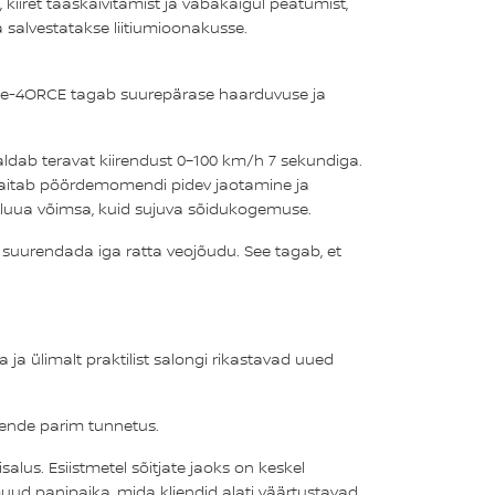
iret taaskäivitamist ja vabakäigul peatumist,
 salvestatakse liitiumioonakusse.
ga. e-4ORCE tagab suurepärase haarduvuse ja
ldab teravat kiirendust 0–100 km/h 7 sekundiga.
e aitab pöördemomendi pidev jaotamine ja
 luua võimsa, kuid sujuva sõidukogemuse.
 suurendada iga ratta veojõudu. See tagab, et
ja ülimalt praktilist salongi rikastavad uued
nende parim tunnetus.
salus. Esiistmetel sõitjate jaoks on keskel
muud panipaika, mida kliendid alati väärtustavad.