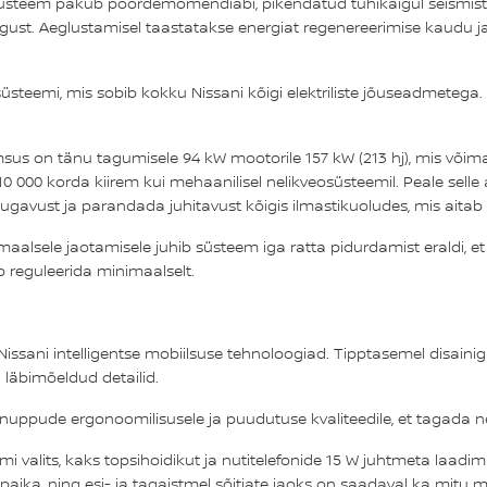
steem pakub pöördemomendiabi, pikendatud tühikäigul seismist, ki
ust. Aeglustamisel taastatakse energiat regenereerimise kaudu ja
osüsteemi, mis sobib kokku Nissani kõigi elektriliste jõuseadmete
s on tänu tagumisele 94 kW mootorile 157 kW (213 hj), mis võima
 000 korda kiirem kui mehaanilisel nelikveosüsteemil. Peale sell
gavust ja parandada juhitavust kõigis ilmastikuoludes, mis aitab
lsele jaotamisele juhib süsteem iga ratta pidurdamist eraldi, et
eb reguleerida minimaalselt.
ssani intelligentse mobiilsuse tehnoloogiad. Tipptasemel disainiga 
 läbimõeldud detailid.
a nuppude ergonoomilisusele ja puudutuse kvaliteedile, et tagada 
mi valits, kaks topsihoidikut ja nutitelefonide 15 W juhtmeta laadimi
paika, ning esi- ja tagaistmel sõitjate jaoks on saadaval ka mitu 