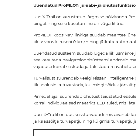
Uuendatud ProPILOTi juhiabi- ja ohutusfunktsi
Uus X-Trail on varustatud järgmise põlvkonna Pro
pinget ning selle kasutamine on väga lihtne.
ProPILOT koos Navi-linkiga suudab maanteel ühe s
liiklusvoos kiiruseni 0 km/h ning jätkata automaat
Uuendatud süsteem suudab lugeda liiklusmärke ja v
see kasutada navigatsioonisüsteemi andmeid maant
vajaduse korral sekkuda ja takistada reavahetuse 
Turvalisust suurendab veelgi Nissani intelligentn
liiklusolusid ja tuvastada, kui mingi sõiduk järs
Pimedal ajal suurendab ohutust täiustatud esitule
korral individuaalsed maatriks-LED-tuled, mis jäta
Uuel X-Trailil on uus keskturvapadi, mis avaneb ka
ja kaassõitja turvapatju ning külgmisi turvapatju 