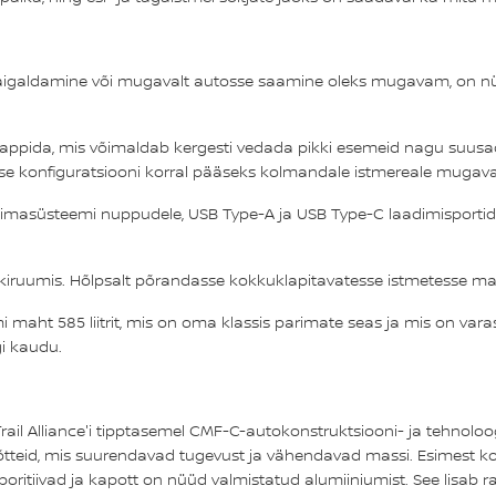
paigaldamine või mugavalt autosse saamine oleks mugavam, on nüüd
lappida, mis võimaldab kergesti vedada pikki esemeid nagu suusad.
ise konfiguratsiooni korral pääseks kolmandale istmereale mugavalt
liimasüsteemi nuppudele, USB Type-A ja USB Type-C laadimisportid
iruumis. Hõlpsalt põrandasse kokkuklapitavatesse istmetesse ma
mi maht 585 liitrit, mis on oma klassis parimate seas ja mis on var
i kaudu.
rail Alliance'i tipptasemel CMF-C-autokonstruktsiooni- ja tehnolo
svõtteid, mis suurendavad tugevust ja vähendavad massi. Esimest 
 poritiivad ja kapott on nüüd valmistatud alumiiniumist. See lisab