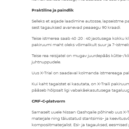
Praktiline ja paindlik
Selleks et asjade laadimine autosse, lapseistme 
sest tagauksed avanevad peaaegu 90 kraadi.
Teise istmerea saab 40 :20 : 40 jaotusega kokku k
pakiruumi maht oleks võimalikult suur ja 7-istmel
Teise rea reisijatel on mugav juurdepääs kütte-/k
juhtnuppudele.
Uus X-Trial on saadaval kolmanda istmereaga pak
Kui kaht tagaistet ei kasutata, on X-Traili pakiruu
pääseb hõlpsalt ligi vabakäekasutusega tagaluug
CMF-C-platvorm
Sarnaselt uuele Nissan Qashqaile põhineb uus X-T
materjale ning täiustatud stantsimis- ja keevitu
komposiitmaterjalist. Esi- ja tagauksed, eesmised