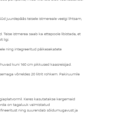
 juurdepääs teisele istmereale veelgi lihtsam,
 Teise istmerea saab ka ettepoole libistada, et
 ligi.
ele ning integreeritud päikesekatete
huvad kuni 160 cm pikkused kaasreisijad.
asemaga võrreldes 20 liitrit rohkem. Pakiruumile
ogiaplatvormil. Keres kasutatakse kergemaid
korda on tagaluuk valmistatud
 rafineeritust ning suurendab sõidumugavust ja