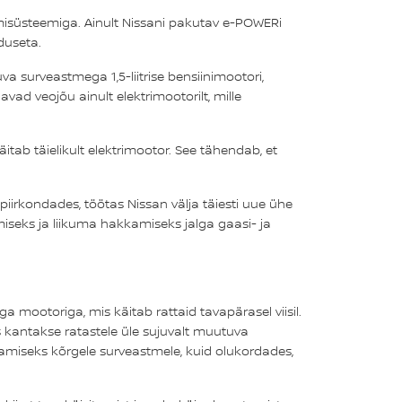
misüsteemiga. Ainult Nissani pakutav e-POWERi
duseta.
 surveastmega 1,5-liitrise bensiinimootori,
vad veojõu ainult elektrimootorilt, mille
itab täielikult elektrimootor. See tähendab, et
 piirkondades, töötas Nissan välja täiesti uue ühe
iseks ja liikuma hakkamiseks jalga gaasi- ja
 mootoriga, mis käitab rattaid tavapärasel viisil.
 kantakse ratastele üle sujuvalt muutuva
amiseks kõrgele surveastmele, kuid olukordades,