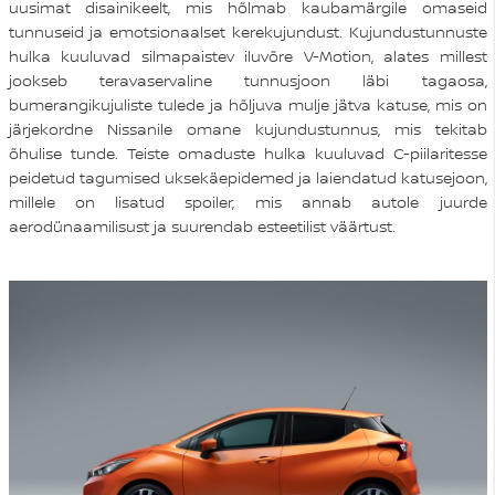
uusimat disainikeelt, mis hõlmab kaubamärgile omaseid
tunnuseid ja emotsionaalset kerekujundust. Kujundustunnuste
hulka kuuluvad silmapaistev iluvõre V-Motion, alates millest
jookseb teravaservaline tunnusjoon läbi tagaosa,
bumerangikujuliste tulede ja hõljuva mulje jätva katuse, mis on
järjekordne Nissanile omane kujundustunnus, mis tekitab
õhulise tunde. Teiste omaduste hulka kuuluvad C-piilaritesse
peidetud tagumised uksekäepidemed ja laiendatud katusejoon,
millele on lisatud spoiler, mis annab autole juurde
aerodünaamilisust ja suurendab esteetilist väärtust.