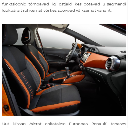
funktsioonid tõmbavad ligi ostjaid, kes ootavad B-segmendi
luukpäralt rohkemat või kes soovivad väiksemat varianti.
Uut Nissan Micrat ehitatakse Euroopas Renault’ tehases