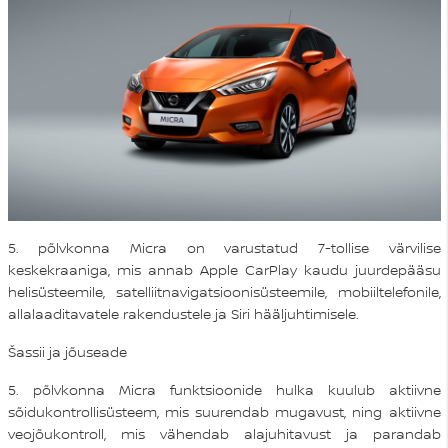
5. põlvkonna Micra on varustatud 7-tollise värvilise
keskekraaniga, mis annab Apple CarPlay kaudu juurdepääsu
helisüsteemile, satelliitnavigatsioonisüsteemile, mobiiltelefonile,
allalaaditavatele rakendustele ja Siri hääljuhtimisele.
Šassii ja jõuseade
5. põlvkonna Micra funktsioonide hulka kuulub aktiivne
sõidukontrollisüsteem, mis suurendab mugavust, ning aktiivne
veojõukontroll, mis vähendab alajuhitavust ja parandab