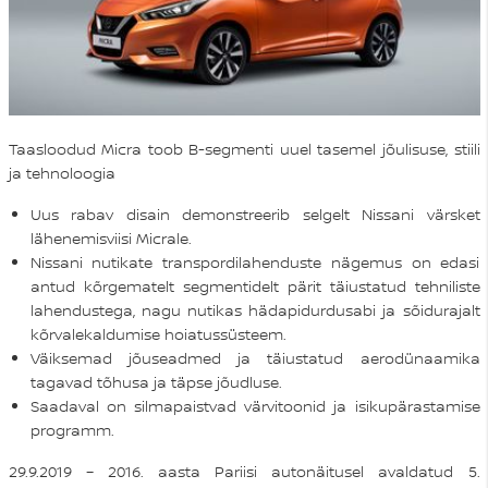
Taasloodud Micra toob B-segmenti uuel tasemel jõulisuse, stiili
ja tehnoloogia
Uus rabav disain demonstreerib selgelt Nissani värsket
lähenemisviisi Micrale.
Nissani nutikate transpordilahenduste nägemus on edasi
antud kõrgematelt segmentidelt pärit täiustatud tehniliste
lahendustega, nagu nutikas hädapidurdusabi ja sõidurajalt
kõrvalekaldumise hoiatussüsteem.
Väiksemad jõuseadmed ja täiustatud aerodünaamika
tagavad tõhusa ja täpse jõudluse.
Saadaval on silmapaistvad värvitoonid ja isikupärastamise
programm.
29.9.2019 – 2016. aasta Pariisi autonäitusel avaldatud 5.