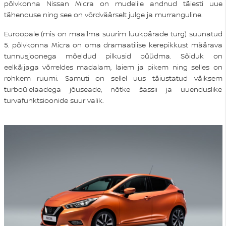
põlvkonna Nissan Micra on mudelile andnud täiesti uue
tähenduse ning see on võrdväärselt julge ja murranguline.
Euroopale (mis on maailma suurim luukpärade turg) suunatud
5. põlvkonna Micra on oma dramaatilise kerepikkust määrava
tunnusjoonega mõeldud pilkusid püüdma. Sõiduk on
eelkäijaga võrreldes madalam, laiem ja pikem ning selles on
rohkem ruumi. Samuti on sellel uus täiustatud väiksem
turboülelaadega jõuseade, nõtke šassii ja uuenduslike
turvafunktsioonide suur valik.