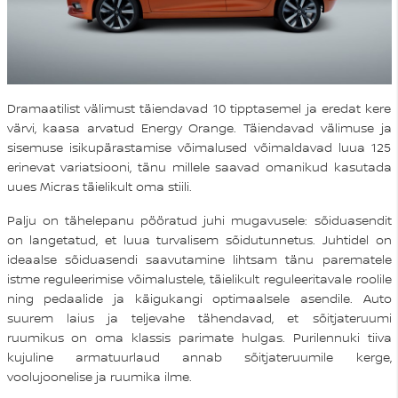
Dramaatilist välimust täiendavad 10 tipptasemel ja eredat kere
värvi, kaasa arvatud Energy Orange. Täiendavad välimuse ja
sisemuse isikupärastamise võimalused võimaldavad luua 125
erinevat variatsiooni, tänu millele saavad omanikud kasutada
uues Micras täielikult oma stiili.
Palju on tähelepanu pööratud juhi mugavusele: sõiduasendit
on langetatud, et luua turvalisem sõidutunnetus. Juhtidel on
ideaalse sõiduasendi saavutamine lihtsam tänu parematele
istme reguleerimise võimalustele, täielikult reguleeritavale roolile
ning pedaalide ja käigukangi optimaalsele asendile. Auto
suurem laius ja teljevahe tähendavad, et sõitjateruumi
ruumikus on oma klassis parimate hulgas. Purilennuki tiiva
kujuline armatuurlaud annab sõitjateruumile kerge,
voolujoonelise ja ruumika ilme.