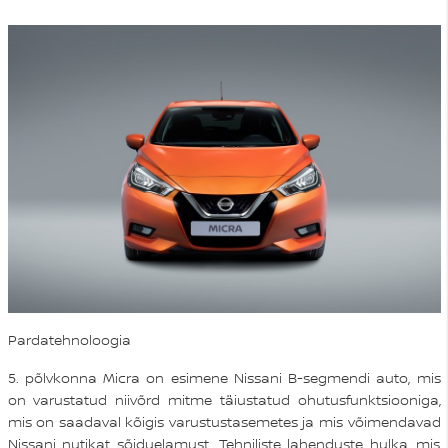
Pardatehnoloogia
5. põlvkonna Micra on esimene Nissani B-segmendi auto, mis
on varustatud niivõrd mitme täiustatud ohutusfunktsiooniga,
mis on saadaval kõigis varustustasemetes ja mis võimendavad
Nissani nutikat sõiduelamust. Tehniliste lahenduste hulka, mis