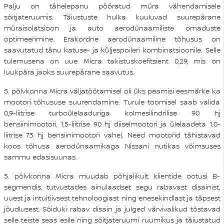
Palju on tähelepanu pööratud müra vähendamisele
sõitjateruumis. Täiustuste hulka kuuluvad suurepärane
müraisolatsioon ja auto aerodünaamiliste omaduste
optimeerimine. Erakordne aerodünaamiline tõhusus on
saavutatud tänu katuse- ja küljespoileri kombinatsioonile. Selle
tulemusena on uue Micra takistuskoefitsient 0,29, mis on
luukpära jaoks suurepärane saavutus.
5. põlvkonna Micra väljatöötamisel oli üks peamisi eesmärke ka
mootori tõhususe suurendamine. Turule toomisel saab valida
0,9-liitrise turboülelaaduriga kolmesilindrilise 90 hj
bensiinimootori, 1,5-liitrise 90 hj diiselmootori ja ülelaadeta 1,0-
liitrise 73 hj bensiinimootori vahel. Need mootorid tähistavad
koos tõhusa aerodünaamikaga Nissani nutikas võimsuses
sammu edasisuunas.
5. põlvkonna Micra muudab põhjalikult klientide ootusi B-
segmendis, tutvustades ainulaadset segu rabavast disainist,
uuest ja intuitiivsest tehnoloogiast ning enesekindlast ja täpsest
jõudlusest. Sõiduki rabav disain ja julged värvivalikud tõstavad
selle teiste seas esile ning sõitjateruumi ruumikus ja täiustatud