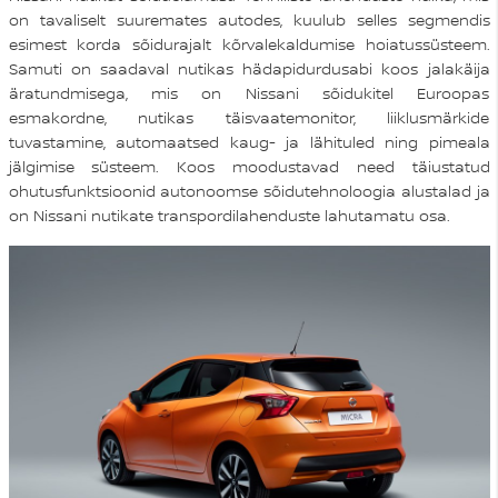
on tavaliselt suuremates autodes, kuulub selles segmendis
esimest korda sõidurajalt kõrvalekaldumise hoiatussüsteem.
Samuti on saadaval nutikas hädapidurdusabi koos jalakäija
äratundmisega, mis on Nissani sõidukitel Euroopas
esmakordne, nutikas täisvaatemonitor, liiklusmärkide
tuvastamine, automaatsed kaug- ja lähituled ning pimeala
jälgimise süsteem. Koos moodustavad need täiustatud
ohutusfunktsioonid autonoomse sõidutehnoloogia alustalad ja
on Nissani nutikate transpordilahenduste lahutamatu osa.