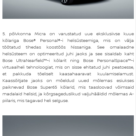
5. põlvkonna Micra on varustatud uue eksklusiivse kuue
kõlariga Bose® Personal®-i helisüsteemiga, mis on välja
töötatud tihedas koostöös Nissaniga. See omalaadne
helisüsteem on optimeeritud juhi jaoks ja see sisaldab kaht
Bose UltraNearfield™-i kõlarit ning Bose PersonalSpace™-i
virtuaalheli tehnoloogiat, mis on sisse ehitatud juhi peatoesse,
et pakkuda tõeliselt kaasahaaravat kuulamiselamust.
Kaassõitjate jaoks on mõeldud uued mõlemas esiukses
paiknevad Bose Super65 kõlarid, mis taasloovad võimsaid
madalaid helisid, ja kõrgsageduslikud valjuhääldid mõlemas A-
piilaris, mis tagavad heli selguse.