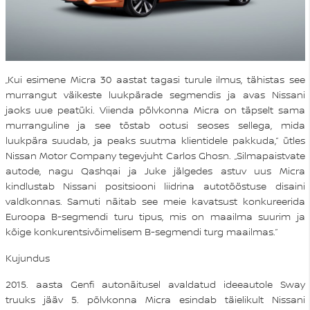
„Kui esimene Micra 30 aastat tagasi turule ilmus, tähistas see
murrangut väikeste luukpärade segmendis ja avas Nissani
jaoks uue peatüki. Viienda põlvkonna Micra on täpselt sama
murranguline ja see tõstab ootusi seoses sellega, mida
luukpära suudab, ja peaks suutma klientidele pakkuda,” ütles
Nissan Motor Company tegevjuht Carlos Ghosn. „Silmapaistvate
autode, nagu Qashqai ja Juke jälgedes astuv uus Micra
kindlustab Nissani positsiooni liidrina autotööstuse disaini
valdkonnas. Samuti näitab see meie kavatsust konkureerida
Euroopa B-segmendi turu tipus, mis on maailma suurim ja
kõige konkurentsivõimelisem B-segmendi turg maailmas.”
Kujundus
2015. aasta Genfi autonäitusel avaldatud ideeautole Sway
truuks jääv 5. põlvkonna Micra esindab täielikult Nissani