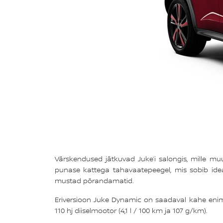
Värskendused jätkuvad Juke’i salongis, mille mu
punase kattega tahavaatepeegel, mis sobib ideaal
mustad põrandamatid.
Eriversioon Juke Dynamic on saadaval kahe enim mü
110 hj diiselmootor (4,1 l / 100 km ja 107 g/km).