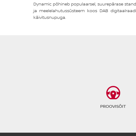
Dynamic põhineb populaarsel, suurepärase stand
ja meelelahutussüsteem koos DAB digitaalraadio
käivitusnupuga.
PROOVISÕIT