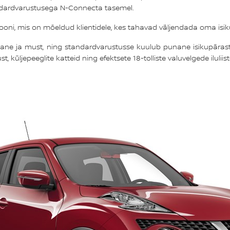
ndardvarustusega N-Connecta tasemel.
siooni, mis on mõeldud klientidele, kes tahavad väljendada oma isikup
ane ja must, ning standardvarustusse kuulub punane isikupärasta
, küljepeeglite katteid ning efektsete 18-tolliste valuvelgede iluliist