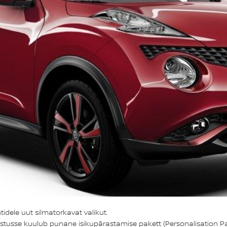
idele uut silmatorkavat valikut.
ustusse kuulub punane isikupärastamise pakett (Personalisation Pa