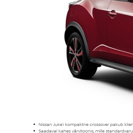
Nissan Juke’i kompaktne crossover pakub klient
Saadaval kahes värvitoonis, mille standardvar