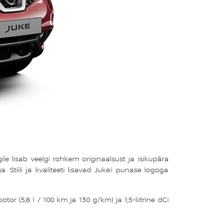
e lisab veelgi rohkem originaalsust ja isikupära
Stiili ja kvaliteeti lisavad Juke’i punase logoga
r (5,8 l / 100 km ja 130 g/km) ja 1,5-liitrine dCi