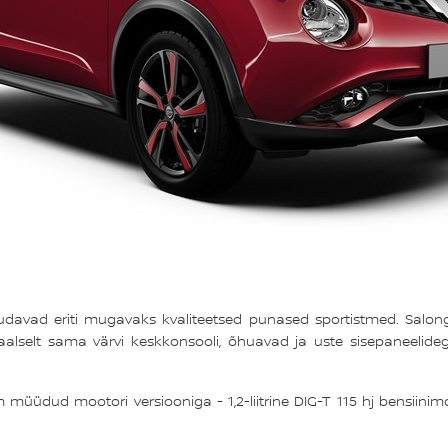
udavad eriti mugavaks kvaliteetsed punased sportistmed. Salongil
selt sama värvi keskkonsooli, õhuavad ja uste sisepaneelidega. 
üdud mootori versiooniga - 1,2‑liitrine DIG-T 115 hj bensiinimooto