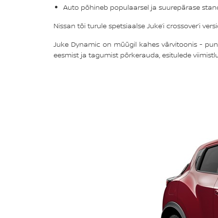
Auto põhineb populaarsel ja suurepärase sta
Nissan tõi turule spetsiaalse Juke’i crossover’i ver
Juke Dynamic on müügil kahes värvitoonis - pun
eesmist ja tagumist põrkerauda, esitulede viimistlust