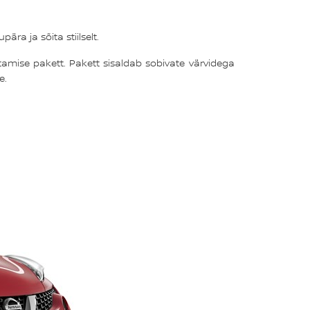
ära ja sõita stiilselt.
mise pakett. Pakett sisaldab sobivate värvidega
e.