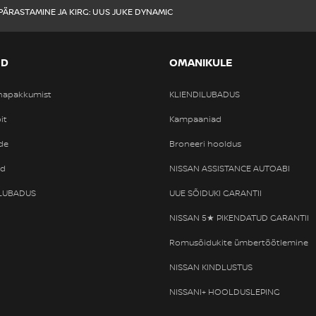
PÄRASTAMINE JA KIRG: UUS JUKE DYNAMIC
OD
OMANIKULE
nnapakkumist
KLIENDILUBADUS
it
Kampaaniad
de
Broneeri hooldus
od
NISSAN ASSISTANCE AUTOABI
ILUBADUS
UUE SÕIDUKI GARANTII
NISSAN 5★ PIKENDATUD GARANTII
Romusõidukite ümbertöötlemine
NISSAN KINDLUSTUS
NISSANI+ HOOLDUSLEPING