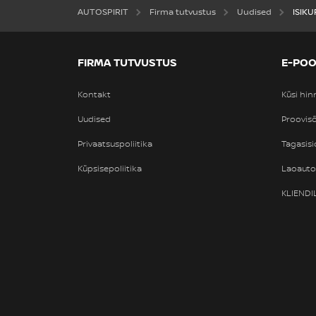
AUTOSPIRIT
Firma tutvustus
Uudised
ISIKU
FIRMA TUTVUSTUS
E-PO
Kontakt
Küsi hi
Uudised
Proovisõ
Privaatsuspoliitika
Tagasisi
Küpsisepoliitika
Laoaut
KLIEND