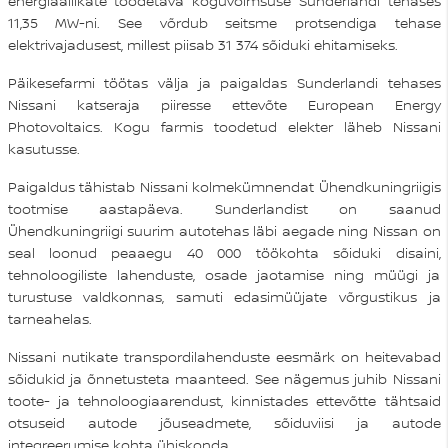
energiaallikate toodetava koguvõimsuse Sunderlandi tehases
11,35 MW-ni. See võrdub seitsme protsendiga tehase
elektrivajadusest, millest piisab 31 374 sõiduki ehitamiseks.
Päikesefarmi töötas välja ja paigaldas Sunderlandi tehases
Nissani katseraja piiresse ettevõte European Energy
Photovoltaics. Kogu farmis toodetud elekter läheb Nissani
kasutusse.
Paigaldus tähistab Nissani kolmekümnendat Ühendkuningriigis
tootmise aastapäeva. Sunderlandist on saanud
Ühendkuningriigi suurim autotehas läbi aegade ning Nissan on
seal loonud peaaegu 40 000 töökohta sõiduki disaini,
tehnoloogiliste lahenduste, osade jaotamise ning müügi ja
turustuse valdkonnas, samuti edasimüüjate võrgustikus ja
tarneahelas.
Nissani nutikate transpordilahenduste eesmärk on heitevabad
sõidukid ja õnnetusteta maanteed. See nägemus juhib Nissani
toote- ja tehnoloogiaarendust, kinnistades ettevõtte tähtsaid
otsuseid autode jõuseadmete, sõiduviisi ja autode
integreerumise kohta ühiskonda.