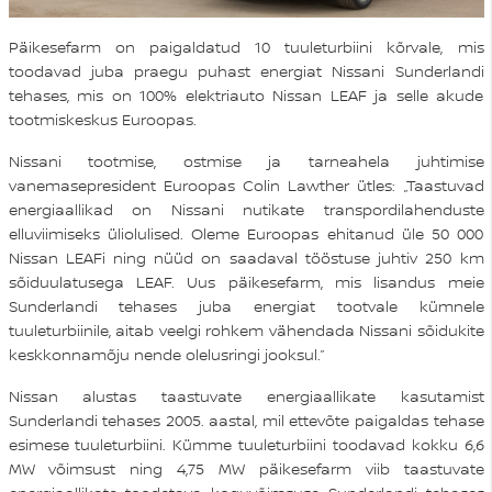
Päikesefarm on paigaldatud 10 tuuleturbiini kõrvale, mis
toodavad juba praegu puhast energiat Nissani Sunderlandi
tehases, mis on 100% elektriauto Nissan LEAF ja selle akude
tootmiskeskus Euroopas.
Nissani tootmise, ostmise ja tarneahela juhtimise
vanemasepresident Euroopas Colin Lawther ütles: „Taastuvad
energiaallikad on Nissani nutikate transpordilahenduste
elluviimiseks üliolulised. Oleme Euroopas ehitanud üle 50 000
Nissan LEAFi ning nüüd on saadaval tööstuse juhtiv 250 km
sõiduulatusega LEAF. Uus päikesefarm, mis lisandus meie
Sunderlandi tehases juba energiat tootvale kümnele
tuuleturbiinile, aitab veelgi rohkem vähendada Nissani sõidukite
keskkonnamõju nende olelusringi jooksul.”
Nissan alustas taastuvate energiaallikate kasutamist
Sunderlandi tehases 2005. aastal, mil ettevõte paigaldas tehase
esimese tuuleturbiini. Kümme tuuleturbiini toodavad kokku 6,6
MW võimsust ning 4,75 MW päikesefarm viib taastuvate