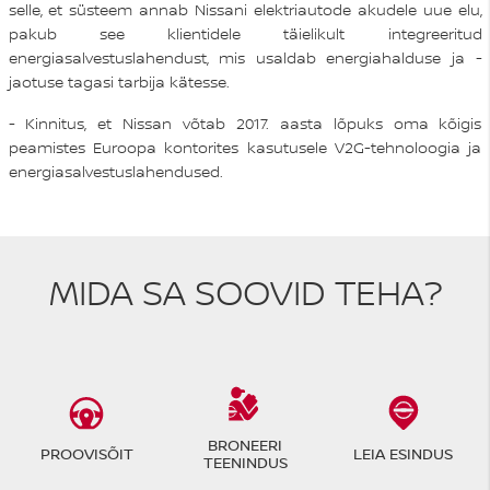
selle, et süsteem annab Nissani elektriautode akudele uue elu,
pakub see klientidele täielikult integreeritud
energiasalvestuslahendust, mis usaldab energiahalduse ja -
jaotuse tagasi tarbija kätesse.
- Kinnitus, et Nissan võtab 2017. aasta lõpuks oma kõigis
peamistes Euroopa kontorites kasutusele V2G-tehnoloogia ja
energiasalvestuslahendused.
MIDA SA SOOVID TEHA?
BRONEERI
PROOVISÕIT
LEIA ESINDUS
TEENINDUS