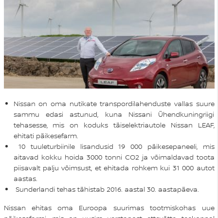
Nissan on oma nutikate transpordilahenduste vallas suure
sammu edasi astunud, kuna Nissani Ühendkuningriigi
tehasesse, mis on koduks täiselektriautole Nissan LEAF,
ehitati päikesefarm.
10 tuuleturbiinile lisandusid 19 000 päikesepaneeli, mis
aitavad kokku hoida 3000 tonni CO2 ja võimaldavad toota
piisavalt palju võimsust, et ehitada rohkem kui 31 000 autot
aastas.
Sunderlandi tehas tähistab 2016. aastal 30. aastapäeva.
Nissan ehitas oma Euroopa suurimas tootmiskohas uue