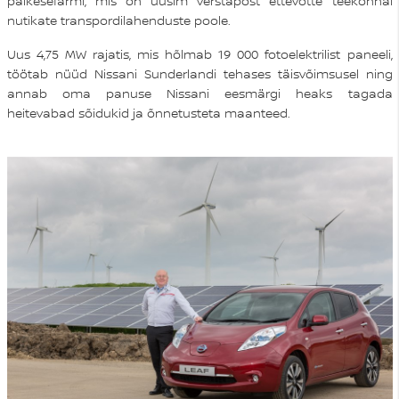
päikesefarmi, mis on uusim verstapost ettevõtte teekonnal
nutikate transpordilahenduste poole.
Uus 4,75 MW rajatis, mis hõlmab 19 000 fotoelektrilist paneeli,
töötab nüüd Nissani Sunderlandi tehases täisvõimsusel ning
annab oma panuse Nissani eesmärgi heaks tagada
heitevabad sõidukid ja õnnetusteta maanteed.