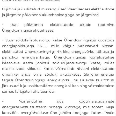
Hiljuti väljakuulutatud murrangulised ideed seoses elektriautode
ja järgmise põlvkonna akutehnoloogiaga on järgmised.
- Uue põlvkonna elektriautode akude tootmine
Ühendkuningriigi akutehases.
- Suur sõiduki-jaotusvõrgu katse Ühendkuningriigis koostöös
energiapakkujaga ENEL, mille käigus varustavad Nissani
elektriautod Ühendkuningriigi riiklikku energiavõrku tõhusa ja
paindliku energiaallikaga. Ühendkuningriigis korraldatakse
käesoleva aasta jooksul sõiduki-jaotusvõrgu katse, milles
osaleb sada sõidukit. Katse võimaldab Nissani elektriautode
omanikel anda oma sõiduki akupaketist üleliigne energia
tagasi Ühendkuningriigi energiavõrku. Nii luuakse kulutõhus,
jätkusuutlik ja usaldusväärne energiaallikas ning võimaldatakse
samas tarbijatel raha teenida.
- Murranguline uus kodumajapidamiste
energiasalvestussüsteem nimega xStorage, mis töötati välja
koostöös energiahalduse ühe juhtiva tootjaga Eaton. Peale