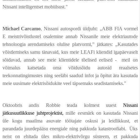
Nissani intelligentset mobiilsust."
Michael Carcamo
, Nissani autospordi üldjuht: „ABB FIA vormel
E meistrivõistlustel osalemine annab Nissanile meie elektriautode
tehnoloogia arendamiseks olulise platvormi,” jätkates: „Kasutades
võistlemiseks samu tänavaid, kus meie LEAFi kliendid igapäevaselt
sõidavad, annab see meie klientidele tõelised eelised - meil on
võimalus katsetada oma võidusõidu autosid reaalsetes
teekonnatingimustes ning seeläbi saadud infot ja õpitut ära kasutada
meie uusimate elektrisõidukite veel täpsemaks seadistamiseks."
Oktoobris andis Robbie teada kolmest uuest
Nissani
jätkusuutlikkuse juhtprojektist,
mille eesmärk on kasutada Nissani
üle kogu maailma asuvate töötajate oskusi ja leidlikkust, et
parandada juurdepääsu energiale ning pakkuda katastroofiabi. Üks
neist on ehitada üles mikro-elektrivõrgu süsteem, et pakkuda