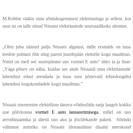
M.Robbie rääkis oma sõidukogemusest elektriautoga ja sellest, kui
suur au on talle olnud Nissani elektriautode suursaadikuks olemine.
„Olen juba näinud palju Nissani algatusi, mille eesmärk on tuua
teedele puhtam õhk ning parem juurdepääs elektrile kogu maailmas.
Nüüd on meil see suurepärane uus vormel E auto" ütles ta ja lisas:
„Väga põnev on näha, kuidas see aitab Nissanil oma elektriautode
lahendusi edasi arendada ja tuua uusi põnevaid tehnoloogilisi
lahendusi kogukondadele kogu maailmas.”
Nissani sisenemine elektrilisse tänava-võidusõidu sarja langeb kokku
uue põlvkonna
vormel E auto lansseerimisega
, millel on uus
aerodünaamika ja täiesti uus aku ja jõuülekande pakett. Sõiduki
välimuse autoriks on Nissani ülemaailmse disaini meeskond