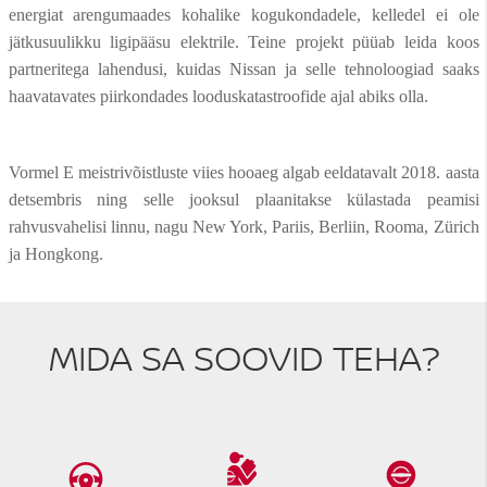
energiat arengumaades kohalike kogukondadele, kelledel ei ole
jätkusuulikku ligipääsu elektrile. Teine projekt püüab leida koos
partneritega lahendusi, kuidas Nissan ja selle tehnoloogiad saaks
haavatavates piirkondades looduskatastroofide ajal abiks olla.
Vormel E meistrivõistluste viies hooaeg algab eeldatavalt 2018. aasta
detsembris ning selle jooksul plaanitakse külastada peamisi
rahvusvahelisi linnu, nagu New York, Pariis, Berliin, Rooma, Zürich
ja Hongkong.
MIDA SA SOOVID TEHA?