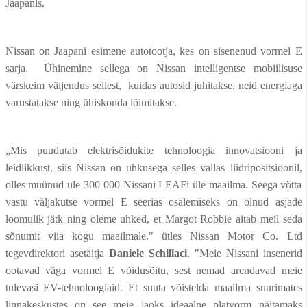
Jaapanis.
Nissan on Jaapani esimene autotootja, kes on sisenenud vormel E
sarja. Ühinemine sellega on Nissan intelligentse mobiilisuse
värskeim väljendus sellest, kuidas autosid juhitakse, neid energiaga
varustatakse ning ühiskonda lõimitakse.
„Mis puudutab elektrisõidukite tehnoloogia innovatsiooni ja
leidlikkust, siis Nissan on uhkusega selles vallas liidripositsioonil,
olles müünud üle 300 000 Nissani LEAFi üle maailma. Seega võtta
vastu väljakutse vormel E seerias osalemiseks on olnud asjade
loomulik jätk ning oleme uhked, et Margot Robbie aitab meil seda
sõnumit viia kogu maailmale." ütles Nissan Motor Co. Ltd
tegevdirektori asetäitja
Daniele Schillaci
. "Meie Nissani insenerid
ootavad väga vormel E võidusõitu, sest nemad arendavad meie
tulevasi EV-tehnoloogiaid. Et suuta võistelda maailma suurimates
linnakeskustes on see meie jaoks ideaalne platvorm näitamaks