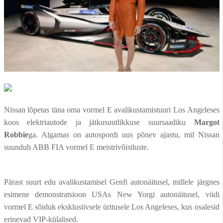
Nissan lõpetas täna oma vormel E avalikustamistuuri Los Angeleses
koos elektriautode ja jätkusuutlikkuse suursaadiku
Margot
Robbie
ga. Algamas on autospordi uus põnev ajastu, mil Nissan
suundub ABB FIA vormel E meistrivõistluste.
Pärast suurt edu avalikustamisel Genfi autonäitusel, millele järgnes
esimene demonstratsioon USAs New Yorgi autonäitusel, viidi
vormel E sõiduk eksklusiivsele üritusele Los Angeleses, kus osalesid
erinevad VIP-külalised.