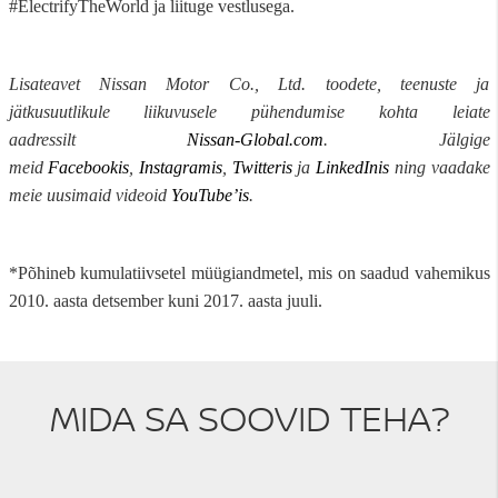
#ElectrifyTheWorld ja liituge vestlusega.
Lisateavet Nissan Motor Co., Ltd. toodete, teenuste ja
jätkusuutlikule liikuvusele pühendumise kohta leiate
aadressilt
Nissan-Global.com
. Jälgige
meid
Facebookis
,
Instagramis
,
Twitteris
ja
LinkedInis
ning vaadake
meie uusimaid videoid
YouTube’is
.
*Põhineb kumulatiivsetel müügiandmetel, mis on saadud vahemikus
2010. aasta detsember kuni 2017. aasta juuli.
MIDA SA SOOVID TEHA?