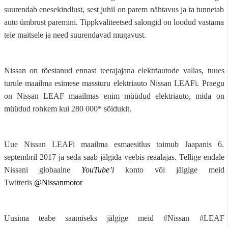
suurendab enesekindlust, sest juhil on parem nähtavus ja ta tunnetab
auto ümbrust paremini. Tippkvaliteetsed salongid on loodud vastama
teie maitsele ja need suurendavad mugavust.
Nissan on tõestanud ennast teerajajana elektriautode vallas, tuues
turule maailma esimese massturu elektriauto Nissan LEAFi. Praegu
on Nissan LEAF maailmas enim müüdud elektriauto, mida on
müüdud rohkem kui 280 000* sõidukit.
Uue Nissan LEAFi maailma esmaesitlus toimub Jaapanis 6.
septembril 2017 ja seda saab jälgida veebis reaalajas. Tellige endale
Nissani globaalne
YouTube’i
konto või jälgige meid
Twitteris
@
Nissanmotor
Uusima teabe saamiseks jälgige meid #Nissan #LEAF