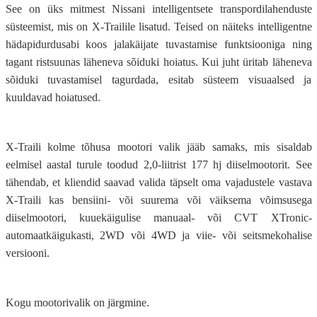
See on üks mitmest Nissani intelligentsete transpordilahenduste
süsteemist, mis on X-Trailile lisatud. Teised on näiteks intelligentne
hädapidurdusabi koos jalakäijate tuvastamise funktsiooniga ning
tagant ristsuunas läheneva sõiduki hoiatus. Kui juht üritab läheneva
sõiduki tuvastamisel tagurdada, esitab süsteem visuaalsed ja
kuuldavad hoiatused.
X-Traili kolme tõhusa mootori valik jääb samaks, mis sisaldab
eelmisel aastal turule toodud 2,0-liitrist 177 hj diiselmootorit. See
tähendab, et kliendid saavad valida täpselt oma vajadustele vastava
X-Traili kas bensiini- või suurema või väiksema võimsusega
diiselmootori, kuuekäigulise manuaal- või CVT XTronic-
automaatkäigukasti, 2WD või 4WD ja viie- või seitsmekohalise
versiooni.
Kogu mootorivalik on järgmine.