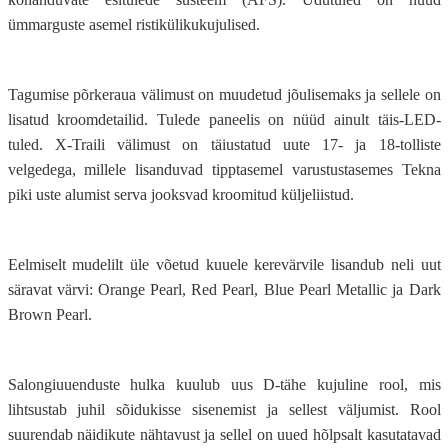
ümmarguste asemel ristikülikukujulised.
Tagumise põrkeraua välimust on muudetud jõulisemaks ja sellele on
lisatud kroomdetailid. Tulede paneelis on nüüd ainult täis-LED-
tuled. X-Traili välimust on täiustatud uute 17- ja 18-tolliste
velgedega, millele lisanduvad tipptasemel varustustasemes Tekna
piki uste alumist serva jooksvad kroomitud küljeliistud.
Eelmiselt mudelilt üle võetud kuuele kerevärvile lisandub neli uut
säravat värvi: Orange Pearl, Red Pearl, Blue Pearl Metallic ja Dark
Brown Pearl.
Salongiuuenduste hulka kuulub uus D-tähe kujuline rool, mis
lihtsustab juhil sõidukisse sisenemist ja sellest väljumist. Rool
suurendab näidikute nähtavust ja sellel on uued hõlpsalt kasutatavad