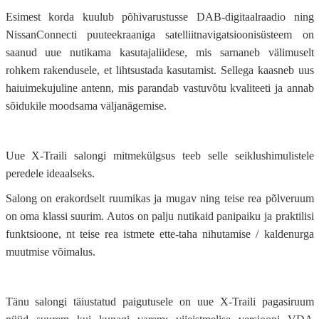
Esimest korda kuulub põhivarustusse DAB-digitaalraadio ning
NissanConnecti puuteekraaniga satelliitnavigatsioonisüsteem on
saanud uue nutikama kasutajaliidese, mis sarnaneb välimuselt
rohkem rakendusele, et lihtsustada kasutamist. Sellega kaasneb uus
haiuimekujuline antenn, mis parandab vastuvõtu kvaliteeti ja annab
sõidukile moodsama väljanägemise.
Uue X-Traili salongi mitmekülgsus teeb selle seiklushimulistele
peredele ideaalseks.
Salong on erakordselt ruumikas ja mugav ning teise rea põlveruum
on oma klassi suurim. Autos on palju nutikaid panipaiku ja praktilisi
funktsioone, nt teise rea istmete ette-taha nihutamise / kaldenurga
muutmise võimalus.
Tänu salongi täiustatud paigutusele on uue X-Traili pagasiruum