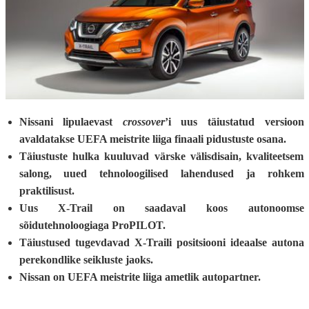
Nissani lipulaevast
crossover
’i uus täiustatud versioon
avaldatakse UEFA meistrite liiga finaali pidustuste osana.
Täiustuste hulka kuuluvad värske välisdisain, kvaliteetsem
salong, uued tehnoloogilised lahendused ja rohkem
praktilisust.
Uus X-Trail on saadaval koos autonoomse
sõidutehnoloogiaga ProPILOT.
Täiustused tugevdavad X-Traili positsiooni ideaalse autona
perekondlike seikluste jaoks.
Nissan on UEFA meistrite liiga ametlik autopartner.