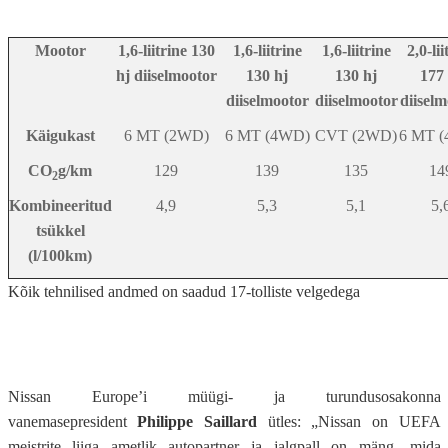
Mootor
1,6-liitrine 130
1,6-liitrine
1,6-liitrine
2,0-lii
hj diiselmootor
130 hj
130 hj
177 
diiselmootor
diiselmootor
diiselm
Käigukast
6 MT (2WD)
6 MT (4WD)
CVT (2WD)
6 MT 
CO
g/km
129
139
135
14
2
Kombineeritud
4,9
5,3
5,1
5,
tsükkel
(l/100km)
Kõik tehnilised andmed on saadud 17-tolliste velgedega
Nissan Europe’i müügi- ja turundusosakonna
vanemasepresident
Philippe Saillard
ütles: „Nissan on UEFA
meistrite liiga ametlik autopartner ja jalgpall on mäng, mida