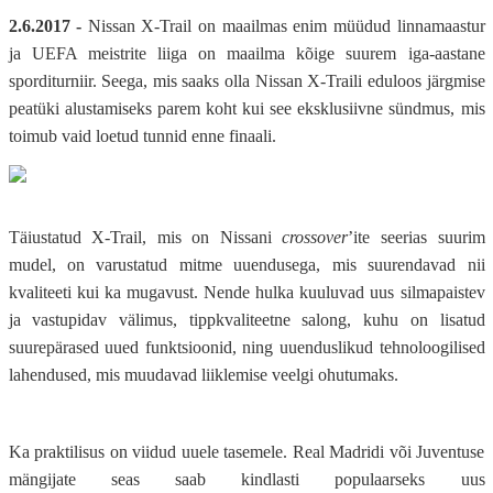
2.6.2017 -
Nissan X-Trail on maailmas enim müüdud linnamaastur
ja UEFA meistrite liiga on maailma kõige suurem iga-aastane
sporditurniir. Seega, mis saaks olla Nissan X-Traili eduloos järgmise
peatüki alustamiseks parem koht kui see eksklusiivne sündmus, mis
toimub vaid loetud tunnid enne finaali.
Täiustatud X-Trail, mis on Nissani
crossover
’ite seerias suurim
mudel, on varustatud mitme uuendusega, mis suurendavad nii
kvaliteeti kui ka mugavust. Nende hulka kuuluvad uus silmapaistev
ja vastupidav välimus, tippkvaliteetne salong, kuhu on lisatud
suurepärased uued funktsioonid, ning uuenduslikud tehnoloogilised
lahendused, mis muudavad liiklemise veelgi ohutumaks.
Ka praktilisus on viidud uuele tasemele. Real Madridi või Juventuse
mängijate seas saab kindlasti populaarseks uus