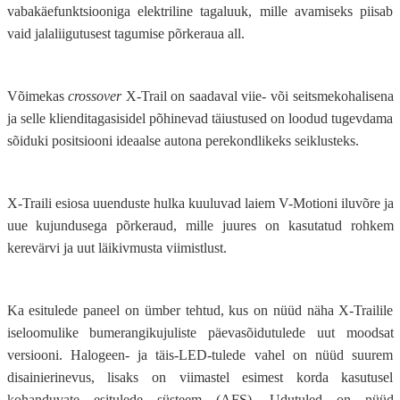
vabakäefunktsiooniga elektriline tagaluuk, mille avamiseks piisab
vaid jalaliigutusest tagumise põrkeraua all.
Võimekas
crossover
X-Trail on saadaval viie- või seitsmekohalisena
ja selle klienditagasisidel põhinevad täiustused on loodud tugevdama
sõiduki positsiooni ideaalse autona perekondlikeks seiklusteks.
X-Traili esiosa uuenduste hulka kuuluvad laiem V-Motioni iluvõre ja
uue kujundusega põrkeraud, mille juures on kasutatud rohkem
kerevärvi ja uut läikivmusta viimistlust.
Ka esitulede paneel on ümber tehtud, kus on nüüd näha X-Trailile
iseloomulike bumerangikujuliste päevasõidutulede uut moodsat
versiooni. Halogeen- ja täis-LED-tulede vahel on nüüd suurem
disainierinevus, lisaks on viimastel esimest korda kasutusel
kohanduvate esitulede süsteem (AFS). Udutuled on nüüd