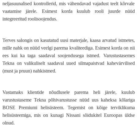
neljasuunalised kontrollerid, mis vähendavad vajadust teelt kõrvale
vaatamise järele. Esimest korda kuulub rooli juurde nüüd
integreeritud roolisoojendus.
Terves salongis on kasutatud uusi materjale, kaasa arvatud istmetes,
mille nahk on nüüd veelgi parema kvaliteediga. Esimest korda on nii
ees kui ka taga saadaval soojendusega istmed. Varustustasemes
Tekna on valikuliselt saadaval uued silmapaistvad kahevärvilised
(must ja pruun) nahkistmed.
Vastamaks klientide nõudlusele parema heli järele, kuulub
varustustaseme Tekna põhivarustusse nüüd uus kaheksa kõlariga
BOSE Premiumi helisüsteem. Tegemist on kõige terviklikuma
helisüsteemiga, mis on kunagi Nissani sõidukitel Euroopas üldse
olnud.