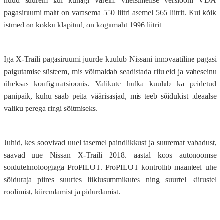
nüüd suurem kui kunagi varem: viieistmelise versiooni VDA
pagasiruumi maht on varasema 550 liitri asemel 565 liitrit. Kui kõik
istmed on kokku klapitud, on kogumaht 1996 liitrit.
Iga X-Traili pagasiruumi juurde kuulub Nissani innovaatiline pagasi
paigutamise süsteem, mis võimaldab seadistada riiuleid ja vaheseinu
üheksas konfiguratsioonis. Valikute hulka kuulub ka peidetud
panipaik, kuhu saab peita väärisasjad, mis teeb sõidukist ideaalse
valiku perega ringi sõitmiseks.
Juhid, kes soovivad uuel tasemel paindlikkust ja suuremat vabadust,
saavad uue Nissan X-Traili 2018. aastal koos autonoomse
sõidutehnoloogiaga ProPILOT. ProPILOT kontrollib maanteel ühe
sõiduraja piires suurtes liiklusummikutes ning suurtel kiirustel
roolimist, kiirendamist ja pidurdamist.