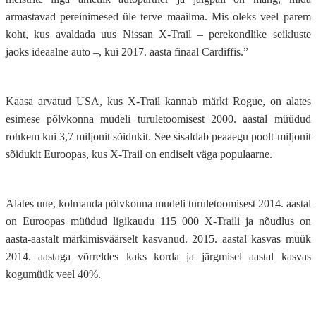
armastavad pereinimesed üle terve maailma. Mis oleks veel parem
koht, kus avaldada uus Nissan X-Trail – perekondlike seikluste
jaoks ideaalne auto –, kui 2017. aasta finaal Cardiffis.”
Kaasa arvatud USA, kus X-Trail kannab märki Rogue, on alates
esimese põlvkonna mudeli turuletoomisest 2000. aastal müüdud
rohkem kui 3,7 miljonit sõidukit. See sisaldab peaaegu poolt miljonit
sõidukit Euroopas, kus X-Trail on endiselt väga populaarne.
Alates uue, kolmanda põlvkonna mudeli turuletoomisest 2014. aastal
on Euroopas müüdud ligikaudu 115 000 X-Traili ja nõudlus on
aasta-aastalt märkimisväärselt kasvanud. 2015. aastal kasvas müük
2014. aastaga võrreldes kaks korda ja järgmisel aastal kasvas
kogumüük veel 40%.