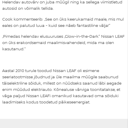
Helendav autovärv on juba müügil ning ka sellega viimistletud
autosid on võimalik tellida.
Cook kommenteerib: „See on üks keerukamaid maale, mis mul
eales on palutud luua - kuid see näeb fantastiline välja!"
„Pimedas helendav elusuuruses „Glow-in-the-Dark" Nissan LEAF
on üks erakordsemaid maalimisvahendeid, mida ma olen
kasutanud."
Aastal 2010 turule toodud Nissan LEAF oli esimene
seeriatootmisse jõudnud ja üle maailma müügile saabunud
täiselektriline sõiduk, millest on nüüdseks saanud läbi aegade
enim müüdud elektriauto. Kõnealuse värviga toonitatakse, et
väga paljud Nissan LEAFi omanikud kasutavad oma sõiduki
laadimiseks kodus toodetud päikeseenergiat.