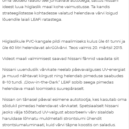
oma teoseid raadio teel juhitavate autodega, sattus Nissani
ideest luua hiiglaslik maal kohe vaimustusse. Ta kandis
strateegilistesse kohtadesse valatud helendava värvi loigud
lõuendile laiali LEAFi ratastega.
Hiiglaslikule PVC-kangale pildi maalimiseks kulus üle 61 tunni ja
üle 60 liitri helendavat akrüülvärvi. Teos valmis 20. märtsil 2015.
Videot maali valmimisest saavad Nissani fännid vaadata
siit
Nissani uuenduslik värvkate neelab päevavalguses UV-energiat
ja muud nähtavat kiirgust ning helendab pimeduse saabudes
8-10 tundi. „Glow-in-the-Dark" LEAF sobib seega pimedas
helendava maali loomiseks suurepäraselt.
Nissan on tänasel päeval esimene autotootja, kes kasutab oma
sõidukil pimedas helendavat värvkatet. Spetsiaalselt Nissani
jaoks välja töötatud UV-valgust absorbeeriv värv sisaldab
haruldase lõhnatu muldmetalli strontsiumi ühendit
strontsiumaluminaati, kuid värvi täpne koostis on saladus.