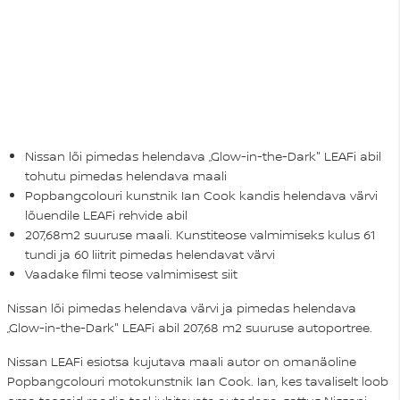
Nissan lõi pimedas helendava „Glow-in-the-Dark" LEAFi abil
tohutu pimedas helendava maali
Popbangcolouri kunstnik Ian Cook kandis helendava värvi
lõuendile LEAFi rehvide abil
207,68m2 suuruse maali. Kunstiteose valmimiseks kulus 61
tundi ja 60 liitrit pimedas helendavat värvi
Vaadake filmi teose valmimisest
siit
Nissan lõi pimedas helendava värvi ja pimedas helendava
„Glow-in-the-Dark" LEAFi abil 207,68 m2 suuruse autoportree.
Nissan LEAFi esiotsa kujutava maali autor on omanäoline
Popbangcolouri motokunstnik Ian Cook. Ian, kes tavaliselt loob