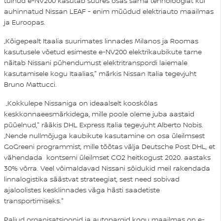
tulnud e-NV200 kasutab suures osas sama tehnoloogiat kui
auhinnatud Nissan LEAF - enim müüdud elektriauto maailmas
ja Euroopas.
„Kõigepealt Itaalia suurimates linnades Milanos ja Roomas
kasutusele võetud esimeste e-NV200 elektrikaubikute tarne
näitab Nissani pühendumust elektritranspordi laiemale
kasutamisele kogu Itaalias," märkis Nissan Italia tegevjuht
Bruno Mattucci.
„Kokkulepe Nissaniga on ideaalselt kooskõlas
keskkonnaeesmärkidega, mille poole oleme juba aastaid
püüelnud," rääkis DHL Express Italia tegevjuht Alberto Nobis.
„Nende nullmõjuga kaubikute kasutamine on osa üleilmsest
GoGreeni programmist, mille töötas välja Deutsche Post DHL, et
vähendada kontserni üleilmset CO2 heitkogust 2020. aastaks
30% võrra. Veel võimaldavad Nissani sõidukid meil rakendada
linnalogistika säästvat strateegiat, sest need sobivad
ajaloolistes kesklinnades väga hästi saadetiste
transportimiseks."
Paljud organisatsioonid ja autopargid kogu maailmas on e-