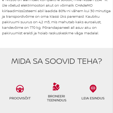
üle võetud elektrimootori akut on võimalik CHAdeMO
kiirlaadimissüsteemi abil laadida 80%-ni vähem kui 30 minutiga
ja transpordivõime on oma klassi üks paremaid. Kaubiku
pakiruumi suurus on 4,2 m3, mis mahutab kaks euroalust,
kandevõime on 770 kg. Põrandapaneeli all asuv aku on
pakiruumist eraldi ja hoiab raskuskeskme väga madalal.
MIDA SA SOOVID TEHA?
BRONEERI
PROOVISÕIT
LEIA ESINDUS
TEENINDUS