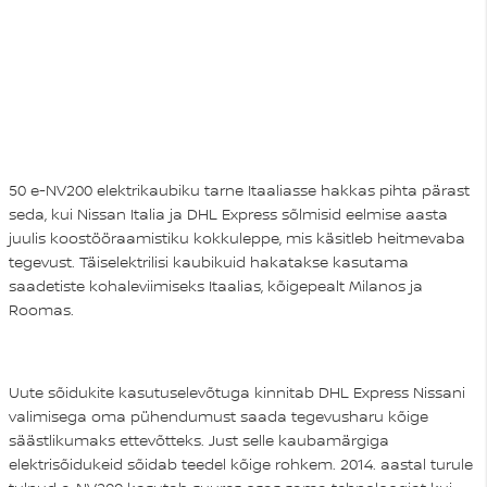
50 e‑NV200 elektrikaubiku tarne Itaaliasse hakkas pihta pärast
seda, kui Nissan Italia ja DHL Express sõlmisid eelmise aasta
juulis koostööraamistiku kokkuleppe, mis käsitleb heitmevaba
tegevust. Täiselektrilisi kaubikuid hakatakse kasutama
saadetiste kohaleviimiseks Itaalias, kõigepealt Milanos ja
Roomas.
Uute sõidukite kasutuselevõtuga kinnitab DHL Express Nissani
valimisega oma pühendumust saada tegevusharu kõige
säästlikumaks ettevõtteks. Just selle kaubamärgiga
elektrisõidukeid sõidab teedel kõige rohkem. 2014. aastal turule