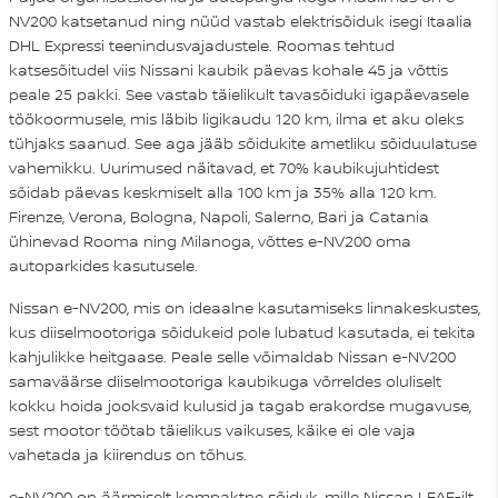
NV200 katsetanud ning nüüd vastab elektrisõiduk isegi Itaalia
DHL Expressi teenindusvajadustele. Roomas tehtud
katsesõitudel viis Nissani kaubik päevas kohale 45 ja võttis
peale 25 pakki. See vastab täielikult tavasõiduki igapäevasele
töökoormusele, mis läbib ligikaudu 120 km, ilma et aku oleks
tühjaks saanud. See aga jääb sõidukite ametliku sõiduulatuse
vahemikku. Uurimused näitavad, et 70% kaubikujuhtidest
sõidab päevas keskmiselt alla 100 km ja 35% alla 120 km.
Firenze, Verona, Bologna, Napoli, Salerno, Bari ja Catania
ühinevad Rooma ning Milanoga, võttes e-NV200 oma
autoparkides kasutusele.
Nissan e-NV200, mis on ideaalne kasutamiseks linnakeskustes,
kus diiselmootoriga sõidukeid pole lubatud kasutada, ei tekita
kahjulikke heitgaase. Peale selle võimaldab Nissan e-NV200
samaväärse diiselmootoriga kaubikuga võrreldes oluliselt
kokku hoida jooksvaid kulusid ja tagab erakordse mugavuse,
sest mootor töötab täielikus vaikuses, käike ei ole vaja
vahetada ja kiirendus on tõhus.
e-NV200 on äärmiselt kompaktne sõiduk, mille Nissan LEAF-ilt