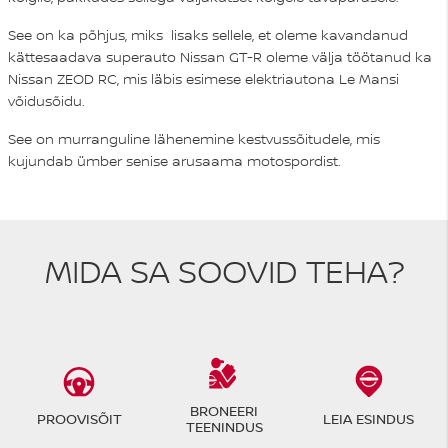
See on ka põhjus, miks lisaks sellele, et oleme kavandanud
kättesaadava superauto Nissan GT-R oleme välja töötanud ka
Nissan ZEOD RC, mis läbis esimese elektriautona Le Mansi
võidusõidu.
See on murranguline lähenemine kestvussõitudele, mis
kujundab ümber senise arusaama motospordist.
MIDA SA SOOVID TEHA?
BRONEERI
PROOVISÕIT
LEIA ESINDUS
TEENINDUS