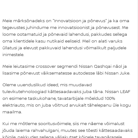
Meie märksõnadeks on "Innovatsioon ja põnevus" ja ka oma
tegevustes juhindume me innovatsioonist ja põnevusest. Me
loome ootamatuid ja põnevaid lahendusi, pakkudes sellega
oma klientidele kasu nutikaid eeliseid. Meil on alati varuks
üllatusi ja elevust pakkuvaid lahendusi võimalikult paljudele
inimestele.
Meie leiutasime crossover segmendi Nissan Qashqai näol ja
lisasime põnevust väiksematesse autodesse läbi Nissan Juke.
Oleme uuenduslikud ideed, mis muudavad
tulevikutehnoloogiad kättesaadavaks juba täna. Nissan LEAF
on esimene taskukohane, tavatarbijale mõeldud 100%
elektriauto, mis on juba võitnud arvukalt tähelepanu üle kogu
maailma.
Kui me mõtleme sooritusvõimele, siis me näeme võimalust
jõuda laiema rahvahulgani, muutes see tõesti kättesaadavaks
kõigile, pakkudes sellega väljakutset kõigele tavapärasele.