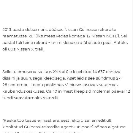
2013 aasta detsembris pääses Nissan Guinesse rekordite
raamatusse, kui üks mees vedas korraga 12 Nissan NOTE'i. Sel
aastal tuli teine rekord - enim kleebiseid ühe auto peal. Autoks
oli uus Nissan X-trail.
Selle tulemusena sai uus X-trail üle kleebitud 14 637 erineva
disaini ja suurusega kleebisega. Aset leidis see sündmus 27-
28.septembril Leedu pealinnas Vilniuses asuvas suurimas
kaubanduskeskuses. Ca 10 inimest kleepisid mõlemal päeval 12
tundi saavutamaks rekordit.
"Raske töö tasus ennast ära, sest rekord sai ametlikult
kinnitatud Guinessi rekordite agentuuri poolt" sõnas algatuse