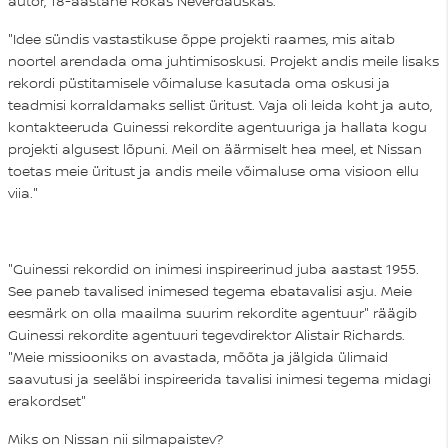
autor, 18-aastane Rokas Neverdauskas.
"Idee sündis vastastikuse õppe projekti raames, mis aitab
noortel arendada oma juhtimisoskusi. Projekt andis meile lisaks
rekordi püstitamisele võimaluse kasutada oma oskusi ja
teadmisi korraldamaks sellist üritust. Vaja oli leida koht ja auto,
kontakteeruda Guinessi rekordite agentuuriga ja hallata kogu
projekti algusest lõpuni. Meil on äärmiselt hea meel, et Nissan
toetas meie üritust ja andis meile võimaluse oma visioon ellu
viia."
"Guinessi rekordid on inimesi inspireerinud juba aastast 1955.
See paneb tavalised inimesed tegema ebatavalisi asju. Meie
eesmärk on olla maailma suurim rekordite agentuur" räägib
Guinessi rekordite agentuuri tegevdirektor Alistair Richards.
"Meie missiooniks on avastada, mõõta ja jälgida ülimaid
saavutusi ja seeläbi inspireerida tavalisi inimesi tegema midagi
erakordset"
Miks on Nissan nii silmapaistev?