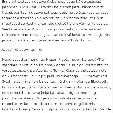
Erinevalt teistest muutuva ülekandearvuga käigukastidest
jäljendab uue X-Traili XTronicu käigukast järsul kiirendamisel
traditsioonilise muutuva suhtega automaatkäigukasti talitlust,
tagades astmelise käiguvahetuse. Pehmema sõidustiili puhul
muutuvad suhted märkamatult, et sõit oleks võimalikult sujuv.
See tähendab, et XTronicu käigukast pakub juhile parimat
mõlemast maailmast: sujuvat talitlust väikese koormuse juures
ja suurt jõudlust temperamentsema sõidustiili korral.
VÄÄRTUS JA VARUSTUS
Nagu ostjad on harjunud Nissanilt ootama, on ka uue X-Traili
standardvarustus parim oma klassis. Valikus on kolm tuttavat
varustustaset: Visia, Acenta ja Tekna. Kõigil varustustasemetel
on kliimaseade, valuveljed ja kuus turvapatja, LED-päevatuled,
5-tolline värviline kombineeritud näidik, mikrofoniga Bluetooth,
kiirushoidik ja -piirik. Standardvarustuses on ka mäkketõusuabi,
ette-taha nihutatavad ja kallutatavad tagaistmed ning
pakiruumisüsteem. Kõrgeima varustustasemega Tekna
mudelitel on kasutatud ka mitmeid tehnoloogiaid, mis
kinnitavad veelgi Nissani juhtpositsiooni maasturite turul. Nende