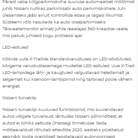
Pärast vaba külgparkimiskoha suuruse automaatset mõõtmist
juhib Nissani nutikas parkimisabi auto parkimiskohale. Juhi
ülesandeks jääb ainult kontrollida edasi ja tagasi liikumist.
Süsteemi võib kasutada ka auto otseparkimiseks.
Täisvaatemonitor annab juhile reaalajas 360-kraadise vaate,
mis pakub juhiseid kogu protsessi ajal.
LED-esituled
Kõikide uute X-Trailide standardvarustuses on LED-sõidutuled,
kõrgema varustustasemega mudelitel LED-esituled. Uue X-Traili
LED-lampidega lähi- ja kaugtuled valgustavad heledamalt ja
selgemalt kui ksenoon-lambipirnid ning tarbivad poole vähem
energiat.
Nissani turvakilp
Nissani turvakilpi kuuluvad funktsioonid, mis suurendavad
autos viibijate turvalisust, lähtudes Nissani põhimõttest, et
autod ei tohiks sattuda ühessegi õnnetusse. Seda
mõtteavaldust rõhutab ettevõtte 2020. aastaks püstitatud
eesmärk toota praktiliselt teostatavaid autonoomseid