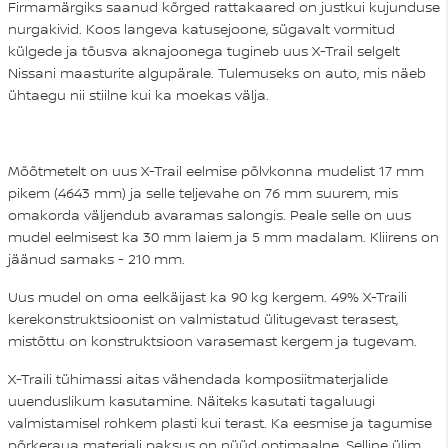
Firmamärgiks saanud kõrged rattakaared on justkui kujunduse
nurgakivid. Koos langeva katusejoone, sügavalt vormitud
külgede ja tõusva aknajoonega tugineb uus X-Trail selgelt
Nissani maasturite algupärale. Tulemuseks on auto, mis näeb
ühtaegu nii stiilne kui ka moekas välja.
Mõõtmetelt on uus X-Trail eelmise põlvkonna mudelist 17 mm
pikem (4643 mm) ja selle teljevahe on 76 mm suurem, mis
omakorda väljendub avaramas salongis. Peale selle on uus
mudel eelmisest ka 30 mm laiem ja 5 mm madalam. Kliirens on
jäänud samaks - 210 mm.
Uus mudel on oma eelkäijast ka 90 kg kergem. 49% X-Traili
kerekonstruktsioonist on valmistatud ülitugevast terasest,
mistõttu on konstruktsioon varasemast kergem ja tugevam.
X-Traili tühimassi aitas vähendada komposiitmaterjalide
uuenduslikum kasutamine. Näiteks kasutati tagaluugi
valmistamisel rohkem plasti kui terast. Ka eesmise ja tagumise
põrkeraua materjali paksus on nüüd optimaalne. Selline ülim