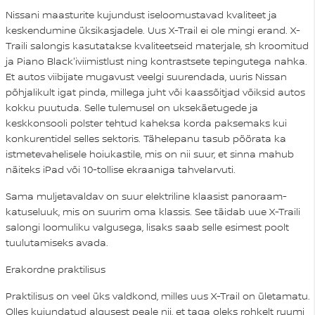
Nissani maasturite kujundust iseloomustavad kvaliteet ja
keskendumine üksikasjadele. Uus X-Trail ei ole mingi erand. X-
Traili salongis kasutatakse kvaliteetseid materjale, sh kroomitud
ja Piano Black'iviimistlust ning kontrastsete tepingutega nahka.
Et autos viibijate mugavust veelgi suurendada, uuris Nissan
põhjalikult igat pinda, millega juht või kaassõitjad võiksid autos
kokku puutuda. Selle tulemusel on uksekäetugede ja
keskkonsooli polster tehtud kaheksa korda paksemaks kui
konkurentidel selles sektoris. Tähelepanu tasub pöörata ka
istmetevahelisele hoiukastile, mis on nii suur, et sinna mahub
näiteks iPad või 10-tollise ekraaniga tahvelarvuti.
Sama muljetavaldav on suur elektriline klaasist panoraam-
katuseluuk, mis on suurim oma klassis. See täidab uue X-Traili
salongi loomuliku valgusega, lisaks saab selle esimest poolt
tuulutamiseks avada.
Erakordne praktilisus
Praktilisus on veel üks valdkond, milles uus X-Trail on ületamatu.
Olles kujundatud algusest peale nii, et taga oleks rohkelt ruumi