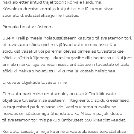
hakkab ettenähtud trajektoorilt kõrvale kalduma.
Kõrvalekaldumise korral ja kui juht ei ole lülitanud sisse
suunatuld, edastatakse juhile hoiatus.
Pimeala hoiatussüsteem
Uue X-Traili pimeala hoiatussüsteem kasutab täisvaatemonitori,
et tuvastada sõidukeid, mis jäävad auto pimealasse. Kui
sõidukist vasakul või paremal olevas pimealas tuvastatakse
sõiduk, süttib küljepeegli klaasil tagasihoidlik hoiatustuli. Kui juht
annab märku raja vahetamisest, ent süsteem tuvastab ohualal
sõiduki, hakkab hoiatustuli vilkuma ja kostab helisignaal.
Liikuvate objektide tuvastamine
Et muuta parkimine ohutumaks, on uue X-Traili liikuvate
objektide tuvastamise süsteemi integreeritud sõiduki eesmised
ja tagumised parkimisandurid. Veel suurema turvalisuse
huvides on süsteemiga ühendatud ka Nissani paljukiidetud
täisvaatemonitor, mis pakub ümbrusest 360-kraadist vaadet.
Kui auto seisab ja nelja kaamera vaateulatuses tuvastatakse