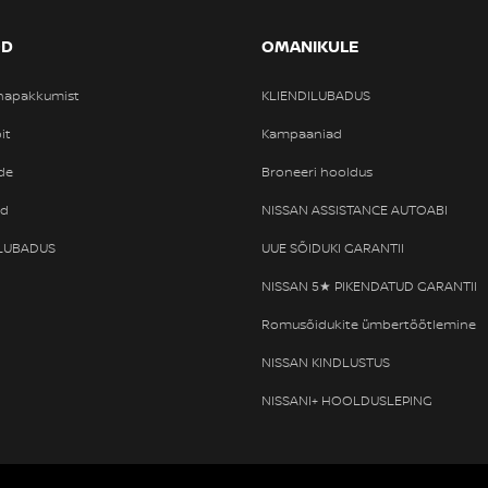
OD
OMANIKULE
nnapakkumist
KLIENDILUBADUS
it
Kampaaniad
de
Broneeri hooldus
od
NISSAN ASSISTANCE AUTOABI
ILUBADUS
UUE SÕIDUKI GARANTII
NISSAN 5★ PIKENDATUD GARANTII
Romusõidukite ümbertöötlemine
NISSAN KINDLUSTUS
NISSANI+ HOOLDUSLEPING