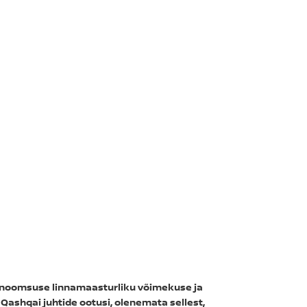
ökonoomsuse linnamaasturliku võimekuse ja
Qashqai juhtide ootusi, olenemata sellest,