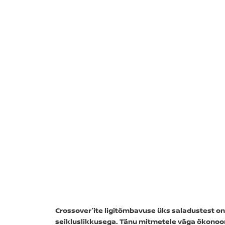
Crossover'ite ligitõmbavuse üks saladustest o
seikluslikkusega. Tänu mitmetele väga ökonoomse