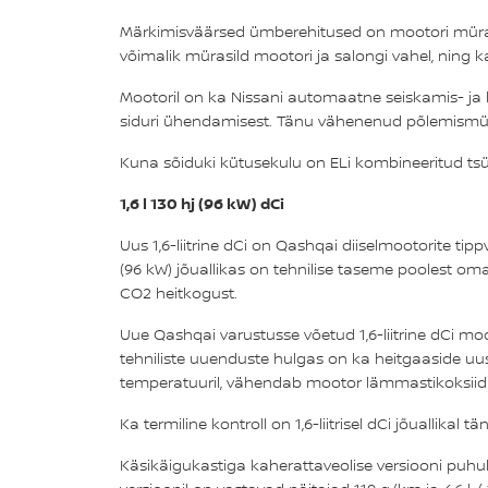
Märkimisväärsed ümberehitused on mootori müra- j
võimalik mürasild mootori ja salongi vahel, ning
Mootoril on ka Nissani automaatne seiskamis- ja k
siduri ühendamisest. Tänu vähenenud põlemismüral
Kuna sõiduki kütusekulu on ELi kombineeritud tsüklis
1,6 l 130 hj (96 kW) dCi
Uus 1,6-liitrine dCi on Qashqai diiselmootorite tipp
(96 kW) jõuallikas on tehnilise taseme poolest o
CO2 heitkogust.
Uue Qashqai varustusse võetud 1,6-liitrine dCi m
tehniliste uuenduste hulgas on ka heitgaaside uu
temperatuuril, vähendab mootor lämmastikoksiidi
Ka termiline kontroll on 1,6-liitrisel dCi jõualli
Käsikäigukastiga kaherattaveolise versiooni puhul 