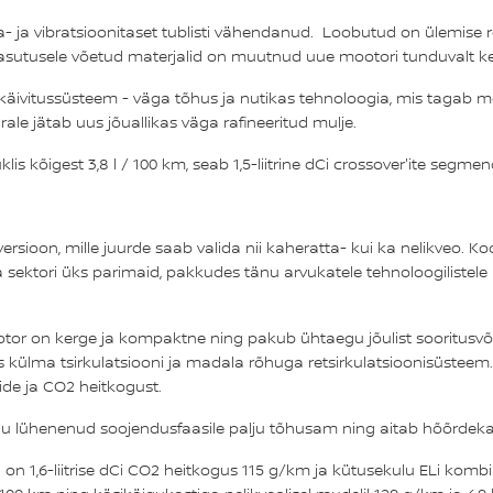
a vibratsioonitaset tublisti vähendanud. Loobutud on ülemise rea
 kasutusele võetud materjalid on muutnud uue mootori tunduvalt 
äivitussüsteem - väga tõhus ja nutikas tehnoloogia, mis tagab mo
e jätab uus jõuallikas väga rafineeritud mulje.
 kõigest 3,8 l / 100 km, seab 1,5-liitrine dCi crossover'ite segmendi
versioon, mille juurde saab valida nii kaheratta- kui ka nelikveo. Ko
ma sektori üks parimaid, pakkudes tänu arvukatele tehnoloogiliste
ootor on kerge ja kompaktne ning pakub ühtaegu jõulist sooritusv
s külma tsirkulatsiooni ja madala rõhuga retsirkulatsioonisüsteem
de ja CO2 heitkogust.
kal tänu lühenenud soojendusfaasile palju tõhusam ning aitab hõõrd
on 1,6-liitrise dCi CO2 heitkogus 115 g/km ja kütusekulu ELi kombine