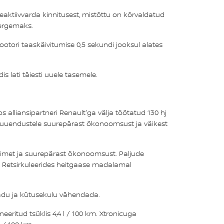
ktiivvarda kinnitusest, mistõttu on kõrvaldatud
kergemaks.
otori taaskäivitumise 0,5 sekundi jooksul alates
s lati täiesti uuele tasemele.
os alliansipartneri Renault'ga välja töötatud 130 hj
le uuendustele suurepärast ökonoomsust ja väikest
õimet ja suurepärast ökonoomsust. Paljude
. Retsirkuleerides heitgaase madalamal
ekadu ja kütusekulu vähendada.
eritud tsüklis 4,4 l / 100 km. Xtronicuga