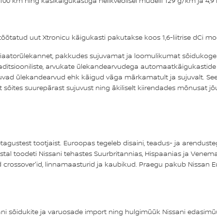
 100 km ning käsikäigukastiga nelikveolisel mudelil 129 g/km ja 4,9 
töötatud uut Xtronicu käigukasti pakutakse koos 1,6-liitrise dCi mo
riaatorülekannet, pakkudes sujuvamat ja loomulikumat sõidukogemu
ditsiooniliste, arvukate ülekandearvudega automaatkäigukastide stii
tuvad ülekandearvud ehk käigud väga märkamatult ja sujuvalt. See 
õites suurepärast sujuvust ning äkiliselt kiirendades mõnusat jõul
ustest tootjaist. Euroopas tegeleb disaini, teadus- ja arendusteg
tal toodeti Nissani tehastes Suurbritannias, Hispaanias ja Venemaa
crossover'id, linnamaasturid ja kaubikud. Praegu pakub Nissan Eu
 sõidukite ja varuosade import ning hulgimüük Nissani edasimüüjat