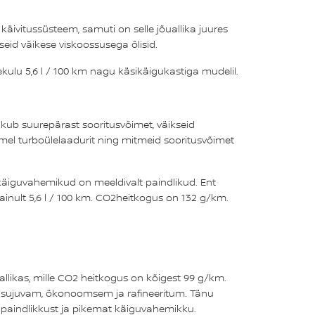
käivitussüsteem, samuti on selle jõuallika juures
seid väikese viskoossusega õlisid.
kulu 5,6 l / 100 km nagu käsikäigukastiga mudelil.
akub suurepärast sooritusvõimet, väikseid
mel turboülelaadurit ning mitmeid sooritusvõimet
käiguvahemikud on meeldivalt paindlikud. Ent
ainult 5,6 l / 100 km. CO2heitkogus on 132 g/km.
ikas, mille CO2 heitkogus on kõigest 99 g/km.
st sujuvam, ökonoomsem ja rafineeritum. Tänu
t paindlikkust ja pikemat käiguvahemikku.