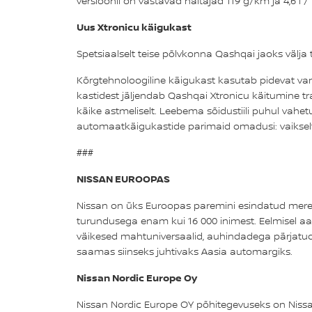
versioonil on vastavad näitajad 119 g/km ja 4,6 l /
Uus Xtronicu käigukast
Spetsiaalselt teise põlvkonna Qashqai jaoks välja 
Kõrgtehnoloogiline käigukast kasutab pidevat va
kastidest jäljendab Qashqai Xtronicu käitumine tra
käike astmeliselt. Leebema sõidustiili puhul vahe
automaatkäigukastide parimaid omadusi: vaikselt s
###
NISSAN EUROOPAS
Nissan on üks Euroopas paremini esindatud meretag
turundusega enam kui 16 000 inimest. Eelmisel aas
väikesed mahtuniversaalid, auhindadega pärjatud 
saamas siinseks juhtivaks Aasia automargiks.
Nissan Nordic Europe Oy
Nissan Nordic Europe OY põhitegevuseks on Nissani