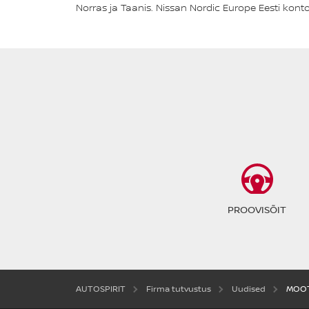
Norras ja Taanis. Nissan Nordic Europe Eesti kon
PROOVISÕIT
AUTOSPIRIT
Firma tutvustus
Uudised
MOOT