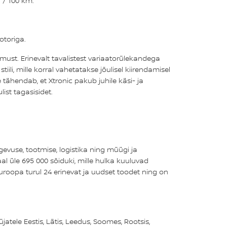
l / 100 km.
otoriga.
st. Erinevalt tavalistest variaatorülekandega
li, mille korral vahetatakse jõulisel kiirendamisel
tähendab, et Xtronic pakub juhile käsi- ja
ist tagasisidet.
evuse, tootmise, logistika ning müügi ja
l üle 695 000 sõiduki, mille hulka kuuluvad
roopa turul 24 erinevat ja uudset toodet ning on
ele Eestis, Lätis, Leedus, Soomes, Rootsis,