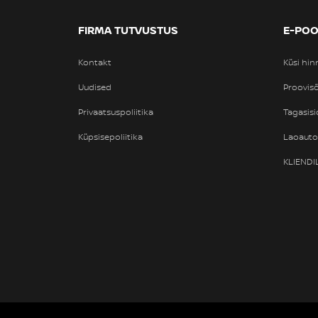
FIRMA TUTVUSTUS
E-PO
Kontakt
Küsi hi
Uudised
Proovisõ
Privaatsuspoliitika
Tagasisi
Küpsisepoliitika
Laoaut
KLIEND