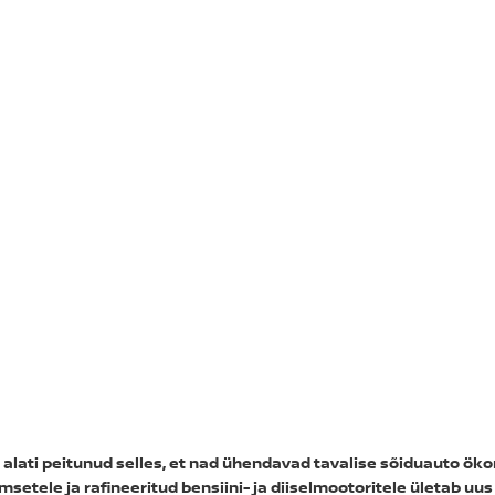
n alati peitunud selles, et nad ühendavad tavalise sõiduauto 
tele ja rafineeritud bensiini- ja diiselmootoritele ületab uus 