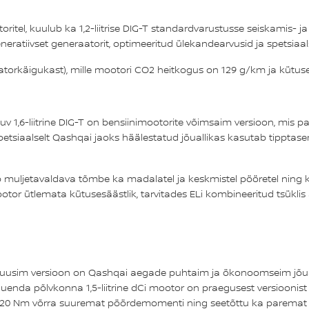
tel, kuulub ka 1,2-liitrise DIG-T standardvarustusse seiskamis- ja 
eratiivset generaatorit, optimeeritud ülekandearvusid ja spetsiaal
aatorkäigukast), mille mootori CO2 heitkogus on 129 g/km ja kütuse
uv 1,6-liitrine DIG-T on bensiinimootorite võimsaim versioon, mis p
tsiaalselt Qashqai jaoks häälestatud jõuallikas kasutab tipptase
 muljetavaldava tõmbe ka madalatel ja keskmistel pööretel ning 
otor ütlemata kütusesäästlik, tarvitades ELi kombineeritud tsüklis 
 uusim versioon on Qashqai aegade puhtaim ja ökonoomseim jõuall
kuuenda põlvkonna 1,5-liitrine dCi mootor on praegusest versiooni
e dCi 20 Nm võrra suuremat pöördemomenti ning seetõttu ka parema