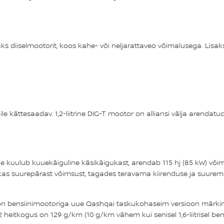
kaks diiselmootorit, koos kahe- või neljarattaveo võimalusega. Lisa
 kättesaadav. 1,2-liitrine DIG-T mootor on alliansi välja arendatud
de kuulub kuuekäiguline käsikäigukast, arendab 115 hj (85 kW) võ
kas suurepärast võimsust, tagades teravama kiirenduse ja suurema p
e on bensiinimootoriga uue Qashqai taskukohaseim versioon märk
O2 heitkogus on 129 g/km (10 g/km vähem kui senisel 1,6-liitrisel bens