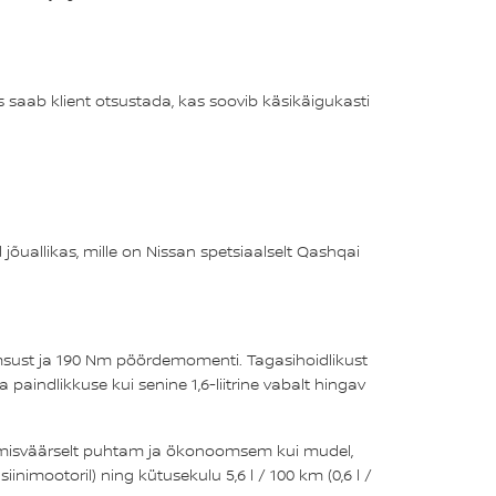
ks saab klient otsustada, kas soovib käsikäigukasti
 jõuallikas, mille on Nissan spetsiaalselt Qashqai
imsust ja 190 Nm pöördemomenti. Tagasihoidlikust
aindlikkuse kui senine 1,6-liitrine vabalt hingav
imisväärselt puhtam ja ökonoomsem kui mudel,
iinimootoril) ning kütusekulu 5,6 l / 100 km (0,6 l /