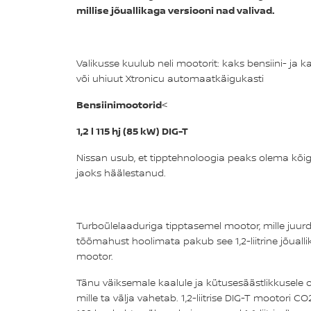
millise jõuallikaga versiooni nad valivad.
Valikusse kuulub neli mootorit: kaks bensiini- ja 
või uhiuut Xtronicu automaatkäigukasti
Bensiinimootorid
<
1,2 l 115 hj (85 kW) DIG-T
Nissan usub, et tipptehnoloogia peaks olema kõigile
jaoks häälestanud.
Turboülelaaduriga tipptasemel mootor, mille juur
töömahust hoolimata pakub see 1,2-liitrine jõualli
mootor.
Tänu väiksemale kaalule ja kütusesäästlikkusel
mille ta välja vahetab. 1,2-liitrise DIG-T mootori C