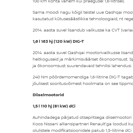
100 km kohta vähem kui praegusel 1,6-liitrisel).
Sama moodi nagu kõigil teistel uue Qashqai mootori
kasutatud kütusesäästlikke tehnoloogiaid, nt regen
2014. aasta suvel lisandub valikusse ka CVT (vari
1,6 l 163 hj (120 kW) DIG-T
2014. aasta suvel Qashqai mootorivalikusse lisand
heitkoguseid ja märkimisväärset ökonoomsust. Spe
ja ökonoomsust suurendavaid tehnilisi lahendusi.
240 Nm pöördemomendiga 1,6-liitrine DIG-T tagab
jõulisest sooritusvõimest hoolimata on see tippmo
Diiselmootorid
1,5 l 110 hj (81 kW) dCi
Auhindadega pärjatud otsepritsega diiselmootori
Koos Nissani alliansipartneri Renault'ga loodud 
olulistele modifikatsioonidele pakub 1,5-liitrin