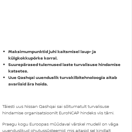
Maksimumpunktid juhi kaitsmisel laup- ja
külgkokkupõrke korral.
Suurepärased tulemused laste turvalisuse hindamise
katsetes.
Uue Qashqai uuenduslik turvakilbitehnoloogia aitab
avariisid ära hoida.
Täiesti uus Nissan Qashqai sai sõltumatult turvalisuse
hindamise organisatsioonilt EuroNCAP hindeks viis tärni.
Praegu kogu Euroopas müüdaval värskel mudelil on väga
uuenduslikud ohutussüsteemid, mis aitasid sel kindlalt