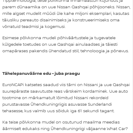
Tipptehnoloogia, teise põlvkonna linnamaasturi kujundus ja
parem dünaamika on uue Nissan Qashqai põhijooneks. Nissan,
mille algset mudelit müüdi üle kahe miljoni eksemplari, kasutas
täiusliku pereauto disainimiseks ja konstrueerimiseks oma
võrratuid teadmisi ja kogemusi.
Esimese põlvkonna mudeli põhiväärtustele ja tugevatele
külgedele toetudes on uue Qashqai ainulaadses ja täiesti
omapärases pakendis ühendatud stiil, tehnoloogia ja põnevus.
Tähelepanuväärne edu - juba praegu
EuroNCAPi katsetes saadud viis tärni on Nissani ja uue Qashqai
suurepäraste saavutuste reas värskeim kordaminek. Uue auto
tootmine on märkamatult lõimitud Nissani rekordeid
purustavasse Ühendkuningriigis asuvasse Sunderlandi
tehasesse, kus valmib uus sõiduk iga 61 sekundi tagant.
Ka teise põlvkonna mudel on osutunud maailma meedias
äärmiselt edukaks ning Ühendkuningriigi väljaanne What Car?