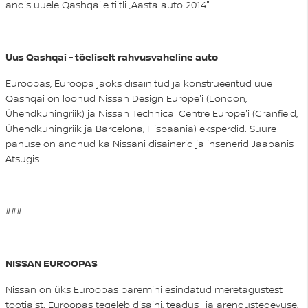
andis uuele Qashqaile tiitli „Aasta auto 2014".
Uus Qashqai - tõeliselt rahvusvaheline auto
Euroopas, Euroopa jaoks disainitud ja konstrueeritud uue
Qashqai on loonud Nissan Design Europe'i (London,
Ühendkuningriik) ja Nissan Technical Centre Europe'i (Cranfield,
Ühendkuningriik ja Barcelona, Hispaania) eksperdid. Suure
panuse on andnud ka Nissani disainerid ja insenerid Jaapanis
Atsugis.
###
NISSAN EUROOPAS
Nissan on üks Euroopas paremini esindatud meretagustest
tootjaist. Euroopas tegeleb disaini, teadus- ja arendustegevuse,