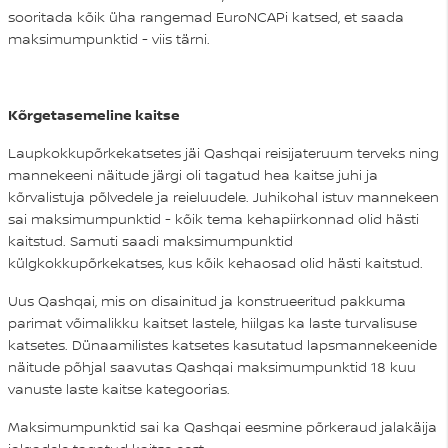
sooritada kõik üha rangemad EuroNCAPi katsed, et saada
maksimumpunktid - viis tärni.
Kõrgetasemeline kaitse
Laupkokkupõrkekatsetes jäi Qashqai reisijateruum terveks ning
mannekeeni näitude järgi oli tagatud hea kaitse juhi ja
kõrvalistuja põlvedele ja reieluudele. Juhikohal istuv mannekeen
sai maksimumpunktid - kõik tema kehapiirkonnad olid hästi
kaitstud. Samuti saadi maksimumpunktid
külgkokkupõrkekatses, kus kõik kehaosad olid hästi kaitstud.
Uus Qashqai, mis on disainitud ja konstrueeritud pakkuma
parimat võimalikku kaitset lastele, hiilgas ka laste turvalisuse
katsetes. Dünaamilistes katsetes kasutatud lapsmannekeenide
näitude põhjal saavutas Qashqai maksimumpunktid 18 kuu
vanuste laste kaitse kategoorias.
Maksimumpunktid sai ka Qashqai eesmine põrkeraud jalakäija