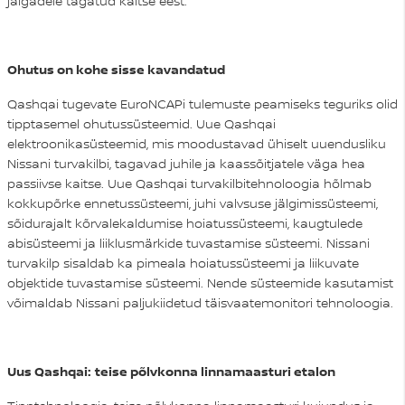
jalgadele tagatud kaitse eest.
Ohutus on kohe sisse kavandatud
Qashqai tugevate EuroNCAPi tulemuste peamiseks teguriks olid
tipptasemel ohutussüsteemid. Uue Qashqai
elektroonikasüsteemid, mis moodustavad ühiselt uuendusliku
Nissani turvakilbi, tagavad juhile ja kaassõitjatele väga hea
passiivse kaitse. Uue Qashqai turvakilbitehnoloogia hõlmab
kokkupõrke ennetussüsteemi, juhi valvsuse jälgimissüsteemi,
sõidurajalt kõrvalekaldumise hoiatussüsteemi, kaugtulede
abisüsteemi ja liiklusmärkide tuvastamise süsteemi. Nissani
turvakilp sisaldab ka pimeala hoiatussüsteemi ja liikuvate
objektide tuvastamise süsteemi. Nende süsteemide kasutamist
võimaldab Nissani paljukiidetud täisvaatemonitori tehnoloogia.
Uus Qashqai:
teise põlvkonna linnamaasturi etalon