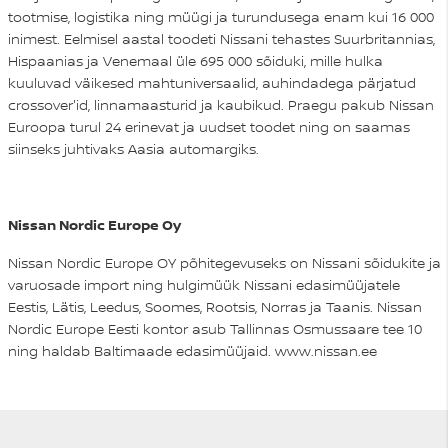
tootmise, logistika ning müügi ja turundusega enam kui 16 000
inimest. Eelmisel aastal toodeti Nissani tehastes Suurbritannias,
Hispaanias ja Venemaal üle 695 000 sõiduki, mille hulka
kuuluvad väikesed mahtuniversaalid, auhindadega pärjatud
crossover'id, linnamaasturid ja kaubikud. Praegu pakub Nissan
Euroopa turul 24 erinevat ja uudset toodet ning on saamas
siinseks juhtivaks Aasia automargiks.
Nissan Nordic Europe Oy
Nissan Nordic Europe OY põhitegevuseks on Nissani sõidukite ja
varuosade import ning hulgimüük Nissani edasimüüjatele
Eestis, Lätis, Leedus, Soomes, Rootsis, Norras ja Taanis. Nissan
Nordic Europe Eesti kontor asub Tallinnas Osmussaare tee 10
ning haldab Baltimaade edasimüüjaid. www.nissan.ee