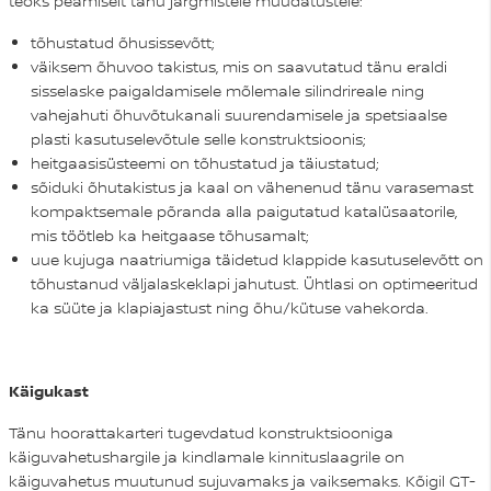
teoks peamiselt tänu järgmistele muudatustele:
tõhustatud õhusissevõtt;
väiksem õhuvoo takistus, mis on saavutatud tänu eraldi
sisselaske paigaldamisele mõlemale silindrireale ning
vahejahuti õhuvõtukanali suurendamisele ja spetsiaalse
plasti kasutuselevõtule selle konstruktsioonis;
heitgaasisüsteemi on tõhustatud ja täiustatud;
sõiduki õhutakistus ja kaal on vähenenud tänu varasemast
kompaktsemale põranda alla paigutatud katalüsaatorile,
mis töötleb ka heitgaase tõhusamalt;
uue kujuga naatriumiga täidetud klappide kasutuselevõtt on
tõhustanud väljalaskeklapi jahutust. Ühtlasi on optimeeritud
ka süüte ja klapiajastust ning õhu/kütuse vahekorda.
Käigukast
Tänu hoorattakarteri tugevdatud konstruktsiooniga
käiguvahetushargile ja kindlamale kinnituslaagrile on
käiguvahetus muutunud sujuvamaks ja vaiksemaks. Kõigil GT-