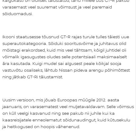
käigukasti on oluliselt täiustatud, tänu millele uus GT-R pakub
varasemast veel suuremat võimsust ja veel paremaid
sõiduomadusi.
Ikooni staatusesse tõusnud GT-R rajas turule tulles täiesti uue
superautokategooria. Sõiduki sooritusvõime ja juhitavus olid
mõistagi erakordsed, kuid mis veel tähtsam, kõigil juhtidel oli
võimalik igasugustes oludes selle potentsiaali maksimaalselt
ära kasutada. Kuigi mudel sai algusest peale kõikjal sooja
vastuvõtu osaliseks, lähtub Nissan pideva arengu põhimõttest
ning jätkab GT-Ri täiustamist.
Uusim versioon, mis jõuab Euroopas müügile 2012. aasta
jaanuaris, on varasematest veel muljetavaldavam. Selle võimsus
on küll veelgi kasvanud ning see pakub nii juhile kui ka
kaasreisijatele enneolematut sõidunaudingut, kuid kütusekulu
ja heitkogused on hoopis vähenenud.