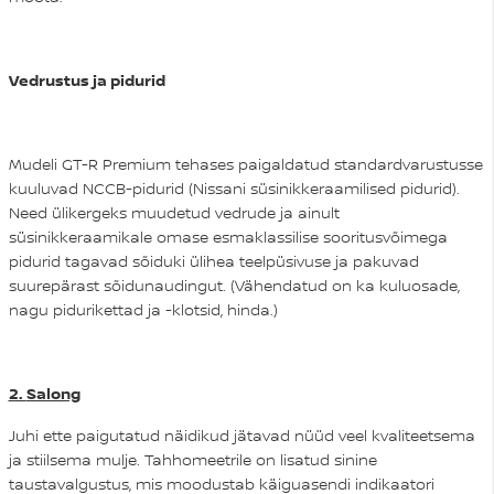
Vedrustus ja pidurid
Mudeli GT-R Premium tehases paigaldatud standardvarustusse
kuuluvad NCCB-pidurid (Nissani süsinikkeraamilised pidurid).
Need ülikergeks muudetud vedrude ja ainult
süsinikkeraamikale omase esmaklassilise sooritusvõimega
pidurid tagavad sõiduki ülihea teelpüsivuse ja pakuvad
suurepärast sõidunaudingut. (Vähendatud on ka kuluosade,
nagu pidurikettad ja -klotsid, hinda.)
2.
Salong
Juhi ette paigutatud näidikud jätavad nüüd veel kvaliteetsema
ja stiilsema mulje. Tahhomeetrile on lisatud sinine
taustavalgustus, mis moodustab käiguasendi indikaatori