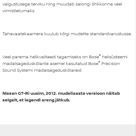
valgustusega terviku ning muudab salongi õhkkonna veel
viimistletumaks.
Tahavaatekaamera kuulub kõigi mudelite standardvarustusse.
®
Veel parema helikvaliteedi tagamiseks on Bose
helisüsteemi
®
madalsageduskõlarite asemel kasutatud Bose
Precision
Sound Systemi madalsageduskõlareid.
Nissan GT-Ri uusim, 2012. mudeliaasta versioon näitab
selgelt, et legendi areng jätkub.