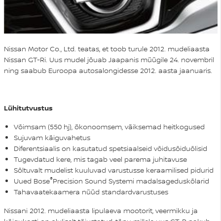
Nissan Motor Co., Ltd. teatas, et toob turule 2012. mudeliaasta
Nissan GT-Ri. Uus mudel jõuab Jaapanis müügile 24. novembril
ning saabub Euroopa autosalongidesse 2012. aasta jaanuaris.
Lühitutvustus
Võimsam (550 hj), ökonoomsem, väiksemad heitkogused
Sujuvam käiguvahetus
Diferentsiaalis on kasutatud spetsiaalseid võidusõiduõlisid
Tugevdatud kere, mis tagab veel parema juhitavuse
Sõltuvalt mudelist kuuluvad varustusse keraamilised pidurid
®
Uued Bose
Precision Sound Systemi madalsageduskõlarid
Tahavaatekaamera nüüd standardvarustuses
Nissani 2012. mudeliaasta lipulaeva mootorit, veermikku ja