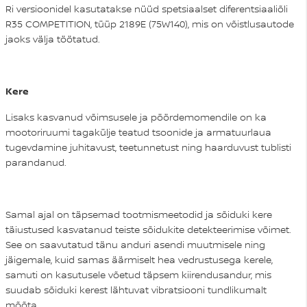
Ri versioonidel kasutatakse nüüd spetsiaalset diferentsiaaliõli
R35 COMPETITION, tüüp 2189E (75W140), mis on võistlusautode
jaoks välja töötatud.
Kere
Lisaks kasvanud võimsusele ja pöördemomendile on ka
mootoriruumi tagakülje teatud tsoonide ja armatuurlaua
tugevdamine juhitavust, teetunnetust ning haarduvust tublisti
parandanud.
Samal ajal on täpsemad tootmismeetodid ja sõiduki kere
täiustused kasvatanud teiste sõidukite detekteerimise võimet.
See on saavutatud tänu anduri asendi muutmisele ning
jäigemale, kuid samas äärmiselt hea vedrustusega kerele,
samuti on kasutusele võetud täpsem kiirendusandur, mis
suudab sõiduki kerest lähtuvat vibratsiooni tundlikumalt
mõõta.