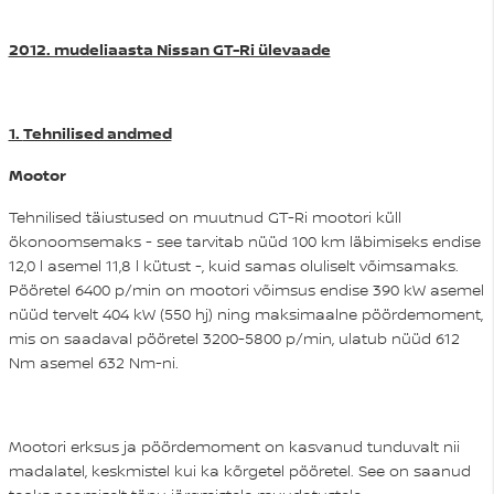
2012. mudeliaasta Nissan GT-Ri ülevaade
1.
Tehnilised andmed
Mootor
Tehnilised täiustused on muutnud GT-Ri mootori küll
ökonoomsemaks - see tarvitab nüüd 100 km läbimiseks endise
12,0 l asemel 11,8 l kütust -, kuid samas oluliselt võimsamaks.
Pööretel 6400 p/min on mootori võimsus endise 390 kW asemel
nüüd tervelt 404 kW (550 hj) ning maksimaalne pöördemoment,
mis on saadaval pööretel 3200-5800 p/min, ulatub nüüd 612
Nm asemel 632 Nm-ni.
Mootori erksus ja pöördemoment on kasvanud tunduvalt nii
madalatel, keskmistel kui ka kõrgetel pööretel. See on saanud