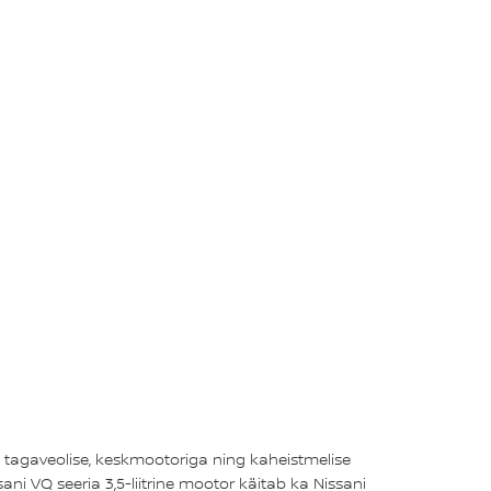
 tagaveolise, keskmootoriga ning kaheistmelise
ani VQ seeria 3,5-liitrine mootor käitab ka Nissani