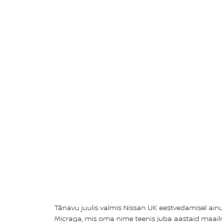
Tänavu juulis valmis Nissan UK eestvedamisel ain
Micraga, mis oma nime teenis juba aastaid maailma p