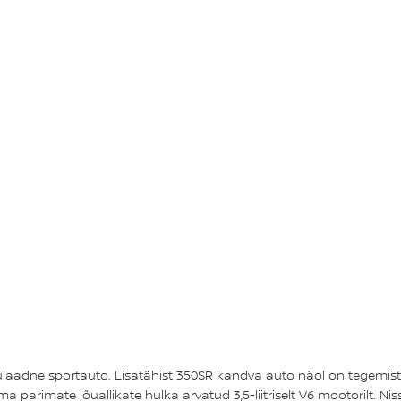
ulaadne sportauto. Lisatähist 350SR kandva auto näol on tegemist
arimate jõuallikate hulka arvatud 3,5-liitriselt V6 mootorilt. Niss