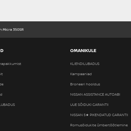
n Micra 350SR
OD
OMANIKULE
nnapakkumist
KLIENDILUBADUS
it
Kampaaniad
de
Broneeri hooldus
od
NISSAN ASSISTANCE AUTOABI
ILUBADUS
UUE SÕIDUKI GARANTII
NISSAN 5★ PIKENDATUD GARANTII
Romusõidukite ümbertöötlemine