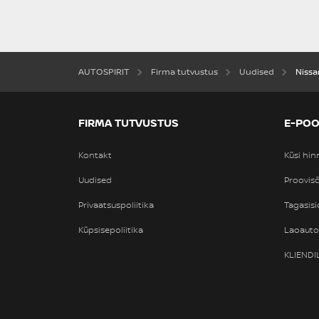
AUTOSPIRIT
Firma tutvustus
Uudised
Nissa
FIRMA TUTVUSTUS
E-PO
Kontakt
Küsi hi
Uudised
Proovisõ
Privaatsuspoliitika
Tagasisi
Küpsisepoliitika
Laoaut
KLIEND