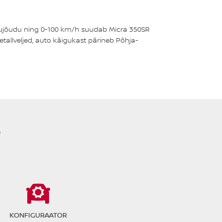
obujõudu ning 0-100 km/h suudab Micra 350SR
tallveljed, auto käigukast pärineb Põhja-
?
KONFIGURAATOR