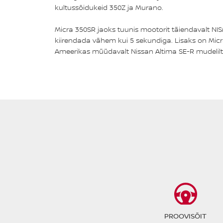
kultussõidukeid 350Z ja Murano.
Micra 350SR jaoks tuunis mootorit täiendavalt N
kiirendada vähem kui 5 sekundiga. Lisaks on Micr
Ameerikas müüdavalt Nissan Altima SE-R mudelilt
PROOVISÕIT