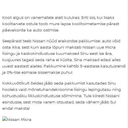
Kooli algus on vanematele alati kulukas. Eriti siis, kui lisaks
koolitarvete ostule toob mure lapse koolitoimetamise pärast
päevakorda ka auto ostmise.
Seepärast teeb Nissan nüüd erakordse pakkumise: auto võid
osta ikka, sest kuni aasta lõpuni maksab Nissan uue Micra
liisingu ja kaskokindlustuse kuumaksed Sinu eest ise ära,
kusjuures tagasi seda raha ei küsita. Sina maksad edasi alles
uuest aastast alates. Pakkumine kehtib 5-aastase kasutusrendi
ja 0%-lise esmase sissemakse puhul.
Kokkuvõtlikult öeldes jääb seda pakkumist kasutades Sinu
hooleks vaid mõnetuhandekroonine liisingu lepingutasu ning
kohustusliku liikluskindlustuse sõlmimine. Tule kiiresti Nissani
esindusse, sest mida varem otsustad, seda vähem jääb Sul
endal maksta!