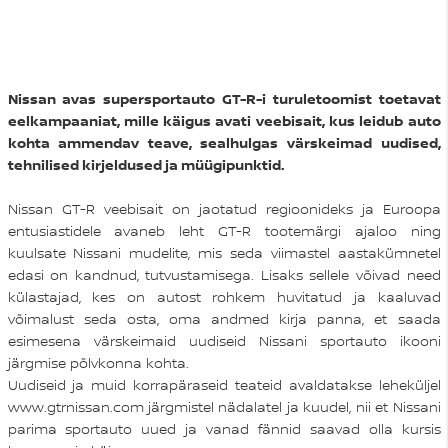
Nissan avas supersportauto GT-R-i turuletoomist toetavat
eelkampaaniat, mille käigus avati veebisait, kus leidub auto
kohta ammendav teave, sealhulgas värskeimad uudised,
tehnilised kirjeldused ja müügipunktid.
Nissan GT-R veebisait on jaotatud regioonideks ja Euroopa
entusiastidele avaneb leht GT-R tootemärgi ajaloo ning
kuulsate Nissani mudelite, mis seda viimastel aastakümnetel
edasi on kandnud, tutvustamisega. Lisaks sellele võivad need
külastajad, kes on autost rohkem huvitatud ja kaaluvad
võimalust seda osta, oma andmed kirja panna, et saada
esimesena värskeimaid uudiseid Nissani sportauto ikooni
järgmise põlvkonna kohta.
Uudiseid ja muid korrapäraseid teateid avaldatakse leheküljel
www.gtrnissan.com
järgmistel nädalatel ja kuudel, nii et Nissani
parima sportauto uued ja vanad fännid saavad olla kursis