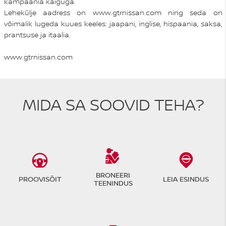
kampaania käiguga.
Lehekülje aadress on www.gtrnissan.com ning seda on
võimalik lugeda kuues keeles: jaapani, inglise, hispaania, saksa,
prantsuse ja itaalia.
www.gtrnissan.com
MIDA SA SOOVID TEHA?
BRONEERI
PROOVISÕIT
LEIA ESINDUS
TEENINDUS