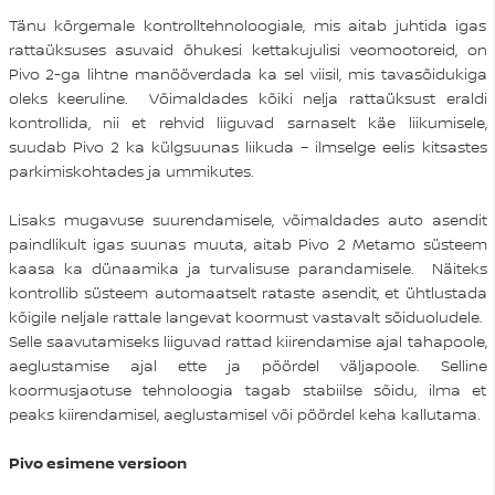
Tänu kõrgemale kontrolltehnoloogiale, mis aitab juhtida igas
rattaüksuses asuvaid õhukesi kettakujulisi veomootoreid, on
Pivo 2-ga lihtne manööverdada ka sel viisil, mis tavasõidukiga
oleks keeruline. Võimaldades kõiki nelja rattaüksust eraldi
kontrollida, nii et rehvid liiguvad sarnaselt käe liikumisele,
suudab Pivo 2 ka külgsuunas liikuda – ilmselge eelis kitsastes
parkimiskohtades ja ummikutes.
Lisaks mugavuse suurendamisele, võimaldades auto asendit
paindlikult igas suunas muuta, aitab Pivo 2 Metamo süsteem
kaasa ka dünaamika ja turvalisuse parandamisele. Näiteks
kontrollib süsteem automaatselt rataste asendit, et ühtlustada
kõigile neljale rattale langevat koormust vastavalt sõiduoludele.
Selle saavutamiseks liiguvad rattad kiirendamise ajal tahapoole,
aeglustamise ajal ette ja pöördel väljapoole. Selline
koormusjaotuse tehnoloogia tagab stabiilse sõidu, ilma et
peaks kiirendamisel, aeglustamisel või pöördel keha kallutama.
Pivo esimene versioon