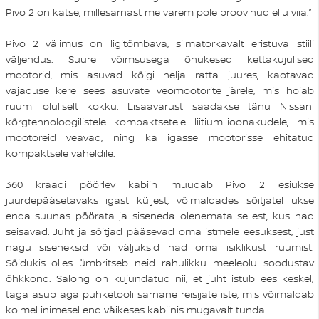
Pivo 2 on katse, millesarnast me varem pole proovinud ellu viia.”
Pivo 2 välimus on ligitõmbava, silmatorkavalt eristuva stiili
väljendus. Suure võimsusega õhukesed kettakujulised
mootorid, mis asuvad kõigi nelja ratta juures, kaotavad
vajaduse kere sees asuvate veomootorite järele, mis hoiab
ruumi oluliselt kokku. Lisaavarust saadakse tänu Nissani
kõrgtehnoloogilistele kompaktsetele liitium-ioonakudele, mis
mootoreid veavad, ning ka igasse mootorisse ehitatud
kompaktsele vaheldile.
360 kraadi pöörlev kabiin muudab Pivo 2 esiukse
juurdepääsetavaks igast küljest, võimaldades sõitjatel ukse
enda suunas pöörata ja siseneda olenemata sellest, kus nad
seisavad. Juht ja sõitjad pääsevad oma istmele eesuksest, just
nagu siseneksid või väljuksid nad oma isiklikust ruumist.
Sõidukis olles ümbritseb neid rahulikku meeleolu soodustav
õhkkond. Salong on kujundatud nii, et juht istub ees keskel,
taga asub aga puhketooli sarnane reisijate iste, mis võimaldab
kolmel inimesel end väikeses kabiinis mugavalt tunda.