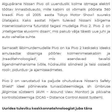
Algupärane Nissan Pivo oli uuenduslik kolme istmega elektril
töötav linnasõiduauto, mille kabiini oli võimalik pöörata 360
kraadi. Pivo oli 2005. aasta Tokyo Motor Show’l suureks
üllatajaks. Kaks aastat hiljem tulevad Nissani kõrgema
inseneriosakonna futuristid tagasi mudeliga Pivo 2. Pivo 2 on
„intelligentse eluvormi disain”, mis pakub välja täiesti uue juhi ja
auto vahelise suhte.
Sarnaselt läbimurdemudelile Pivo on ka Pivo 2 keskseks ideeks
ainulaadse disainiga pöörlev kolmeinimesekabiin ja
„traaditehnoloogiad”, mis asendavad tavalisi
liigendmehhanisme (võlle, hüdraulilisi silindreid ja teisi osiseid)
rooli-, pidurdus- ja ajamiseadmetes.
Pivo 2 on varustatud ka paljude ohutuskava Nissan’s Safety
Shield* ideel põhinevate turvasüsteemidega, sh ümbruse
jälgimise süsteemi (AVM – Around View Monitor) ja pikivahe
kontrollsüsteemiga (DCAS – Distance Control Assist System).
Uurides tuleviku keskkonnatehnoloogiat juba täna