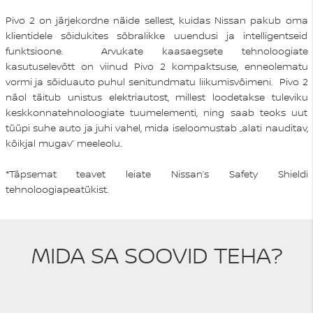
Pivo 2 on järjekordne näide sellest, kuidas Nissan pakub oma
klientidele sõidukites sõbralikke uuendusi ja intelligentseid
funktsioone. Arvukate kaasaegsete tehnoloogiate
kasutuselevõtt on viinud Pivo 2 kompaktsuse, enneolematu
vormi ja sõiduauto puhul senitundmatu liikumisvõimeni. Pivo 2
näol täitub unistus elektriautost, millest loodetakse tuleviku
keskkonnatehnoloogiate tuumelementi, ning saab teoks uut
tüüpi suhe auto ja juhi vahel, mida iseloomustab „alati nauditav,
kõikjal mugav” meeleolu.
*Täpsemat teavet leiate Nissan’s Safety Shieldi
tehnoloogiapeatükist.
MIDA SA SOOVID TEHA?