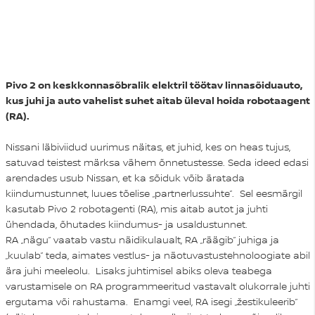
Pivo 2 on keskkonnasõbralik elektril töötav linnasõiduauto,
kus juhi ja auto vahelist suhet aitab üleval hoida robotaagent
(RA).
Nissani läbiviidud uurimus näitas, et juhid, kes on heas tujus,
satuvad teistest märksa vähem õnnetustesse. Seda ideed edasi
arendades usub Nissan, et ka sõiduk võib äratada
kiindumustunnet, luues tõelise „partnerlussuhte”. Sel eesmärgil
kasutab Pivo 2 robotagenti (RA), mis aitab autot ja juhti
ühendada, õhutades kiindumus- ja usaldustunnet.
RA „nägu” vaatab vastu näidikulaualt, RA „räägib” juhiga ja
„kuulab” teda, aimates vestlus- ja näotuvastustehnoloogiate abil
ära juhi meeleolu. Lisaks juhtimisel abiks oleva teabega
varustamisele on RA programmeeritud vastavalt olukorrale juhti
ergutama või rahustama. Enamgi veel, RA isegi „žestikuleerib”