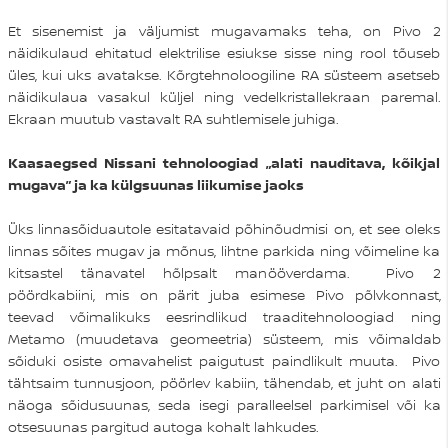
Et sisenemist ja väljumist mugavamaks teha, on Pivo 2
näidikulaud ehitatud elektrilise esiukse sisse ning rool tõuseb
üles, kui uks avatakse. Kõrgtehnoloogiline RA süsteem asetseb
näidikulaua vasakul küljel ning vedelkristallekraan paremal.
Ekraan muutub vastavalt RA suhtlemisele juhiga.
Kaasaegsed Nissani tehnoloogiad „alati nauditava, kõikjal
mugava” ja ka külgsuunas liikumise jaoks
Üks linnasõiduautole esitatavaid põhinõudmisi on, et see oleks
linnas sõites mugav ja mõnus, lihtne parkida ning võimeline ka
kitsastel tänavatel hõlpsalt manööverdama. Pivo 2
pöördkabiini, mis on pärit juba esimese Pivo põlvkonnast,
teevad võimalikuks eesrindlikud traaditehnoloogiad ning
Metamo (muudetava geomeetria) süsteem, mis võimaldab
sõiduki osiste omavahelist paigutust paindlikult muuta. Pivo
tähtsaim tunnusjoon, pöörlev kabiin, tähendab, et juht on alati
näoga sõidusuunas, seda isegi paralleelsel parkimisel või ka
otsesuunas pargitud autoga kohalt lahkudes.