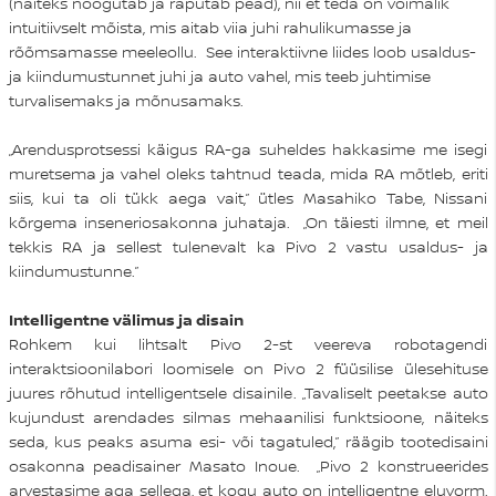
(näiteks noogutab ja raputab pead), nii et teda on võimalik
intuitiivselt mõista, mis aitab viia juhi rahulikumasse ja
rõõmsamasse meeleollu. See interaktiivne liides loob usaldus-
ja kiindumustunnet juhi ja auto vahel, mis teeb juhtimise
turvalisemaks ja mõnusamaks.
„Arendusprotsessi käigus RA-ga suheldes hakkasime me isegi
muretsema ja vahel oleks tahtnud teada, mida RA mõtleb, eriti
siis, kui ta oli tükk aega vait,” ütles Masahiko Tabe, Nissani
kõrgema inseneriosakonna juhataja. „On täiesti ilmne, et meil
tekkis RA ja sellest tulenevalt ka Pivo 2 vastu usaldus- ja
kiindumustunne.”
Intelligentne välimus ja disain
Rohkem kui lihtsalt Pivo 2-st veereva robotagendi
interaktsioonilabori loomisele on Pivo 2 füüsilise ülesehituse
juures rõhutud intelligentsele disainile. „Tavaliselt peetakse auto
kujundust arendades silmas mehaanilisi funktsioone, näiteks
seda, kus peaks asuma esi- või tagatuled,” räägib tootedisaini
osakonna peadisainer Masato Inoue. „Pivo 2 konstrueerides
arvestasime aga sellega, et kogu auto on intelligentne eluvorm.