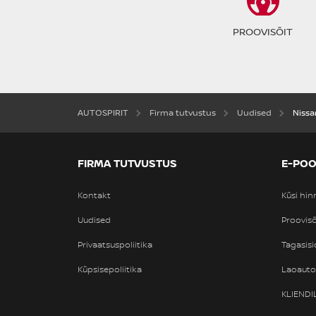
PROOVISÕIT
AUTOSPIRIT
Firma tutvustus
Uudised
Nissa
FIRMA TUTVUSTUS
E-PO
Kontakt
Küsi hi
Uudised
Proovisõ
Privaatsuspoliitika
Tagasisi
Küpsisepoliitika
Laoaut
KLIEND