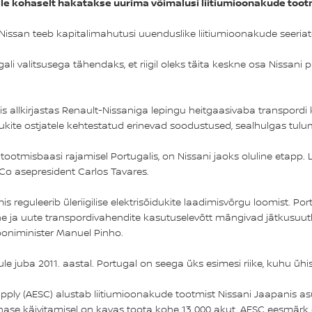
mille kohaselt hakatakse uurima võimalusi liitiumioonakude too
us Nissan teeb kapitalimahutusi uuenduslike liitiumioonakude seeri
i valitsusega tähendaks, et riigil oleks täita keskne osa Nissani pl
s allkirjastas Renault-Nissaniga lepingu heitgaasivaba transpordi k
idukite ostjatele kehtestatud erinevad soodustused, sealhulgas 
ootmisbaasi rajamisel Portugalis, on Nissani jaoks oluline etapp.
 Co asepresident Carlos Tavares.
 mis reguleerib üleriigilise elektrisõidukite laadimisvõrgu loomist
e ja uute transpordivahendite kasutuselevõtt mängivad jätkusuut
ooniminister Manuel Pinho.
rule juba 2011. aastal. Portugal on seega üks esimesi riike, kuhu 
pply (AESC) alustab liitiumioonakude tootmist Nissani Jaapanis as
ase käivitamisel on kavas toota kohe 13 000 akut. AESC eesmärk o