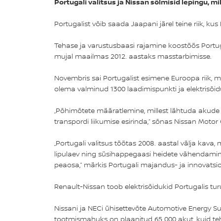
Portugali valitsus ja Nissan sõlmisid lepingu, 
Portugalist võib saada Jaapani järel teine riik, k
Tehase ja varustusbaasi rajamine koostöös Portugal
mujal maailmas 2012. aastaks masstarbimisse.
Novembris sai Portugalist esimene Euroopa riik, mi
olema valminud 1300 laadimispunkti ja elektrisõ
„Põhimõtete määratlemine, millest lähtuda akude t
transpordi liikumise esirinda,“ sõnas Nissan Motor
„Portugali valitsus töötas 2008. aastal välja kava,
lipulaev ning süsihappegaasi heidete vähendamin
peaosa,” märkis Portugali majandus- ja innovatsi
Renault-Nissan toob elektrisõidukid Portugalis tu
Nissani ja NECi ühisettevõte Automotive Energy Su
tootmismahuks on plaanitud 65 000 akut, kuid teh