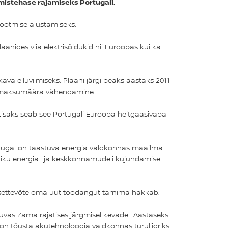
tmistehase rajamiseks Portugali.
atootmise alustamiseks.
aanides viia elektrisõidukid nii Euroopas kui ka
ava elluviimiseks. Plaani järgi peaks aastaks 2011
tulumaksumäära vähendamine.
 Lisaks seab see Portugali Euroopa heitgaasivaba
. Portugal on taastuva energia valdkonnas maailma
liku energia- ja keskkonnamudeli kujundamisel
ühisettevõte oma uut toodangut tarnima hakkab.
uvas Zama rajatises järgmisel kevadel. Aastaseks
n tõusta akutehnoloogia valdkonnas turuliidriks,