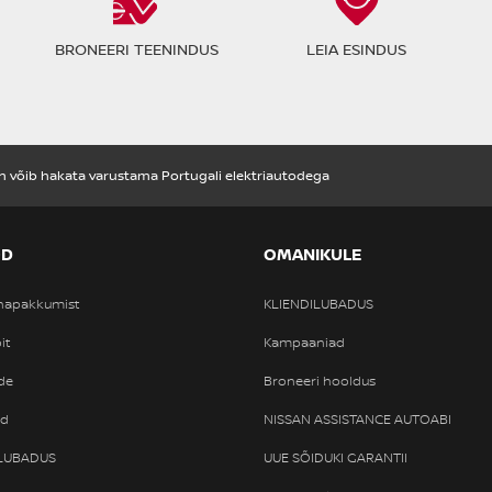
BRONEERI TEENINDUS
LEIA ESINDUS
n võib hakata varustama Portugali elektriautodega
OD
OMANIKULE
nnapakkumist
KLIENDILUBADUS
it
Kampaaniad
de
Broneeri hooldus
od
NISSAN ASSISTANCE AUTOABI
ILUBADUS
UUE SÕIDUKI GARANTII