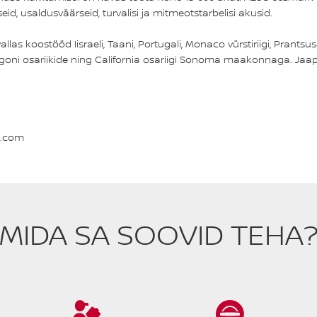
d, usaldusväärseid, turvalisi ja mitmeotstarbelisi akusid.
as koostööd Iisraeli, Taani, Portugali, Monaco vürstiriigi, Prantsu
regoni osariikide ning California osariigi Sonoma maakonnaga. Jaa
e.com
MIDA SA SOOVID TEHA