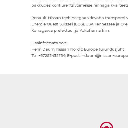
pakkudes konkurentsivõimelise hinnaga kvaliteetsei
Renault-Nissan teeb heitgaasidevaba transpordi vall
Energie Ouest Suisse’i (EOS), USA Tennessee ja O
Kanagawa prefektuur ja Yokohama linn.
Lisainformatsioon:
Henri Daum, Nissan Nordic Europe turundusjuht
Tel: +37253435754; E-post: hdaum@nissan-europ