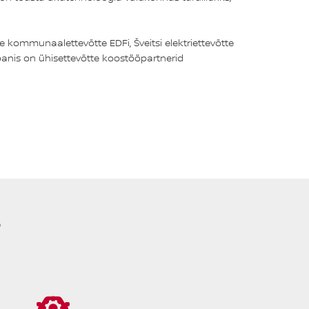
se kommunaalettevõtte EDFi, Šveitsi elektriettevõtte
panis on ühisettevõtte koostööpartnerid
?